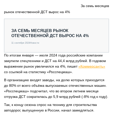
СЕРВИСМЕНЫ
За семь месяцев
рынок отечественной ДСТ вырос на 4%
СПЕЦПРОЕКТЫ
МЕРОПРИЯТИЯ
СТАТЬИ ПО КАТЕГОРИЯМ ТЕХНИКИ
ЗА СЕМЬ МЕСЯЦЕВ РЫНОК
О ПРОЕКТЕ
ОТЕЧЕСТВЕННОЙ ДСТ ВЫРОС НА 4%
11 сентября 2024
Новости
По итогам января — июля 2024 года российские компании
закупили спецтехники и ДСТ на 44,4 млрд рублей. В годовом
выражении рынок увеличился на 4%, пишет
«Коммерсантъ»
со ссылкой на статистику «Росспецмаш».
В организацию входят заводы, на долю которых приходится
до 80% от всего объёма выпускаемых отечественных машин.
«Росспецмаш» подсчитал, что во втором летнем месяце
отгрузка ДСТ сократилась до 5,9 млрд рублей (-8% год к году).
Так, к концу сезона спрос на технику для строительства
автодорог, выпущенную в России, начал замедляться.