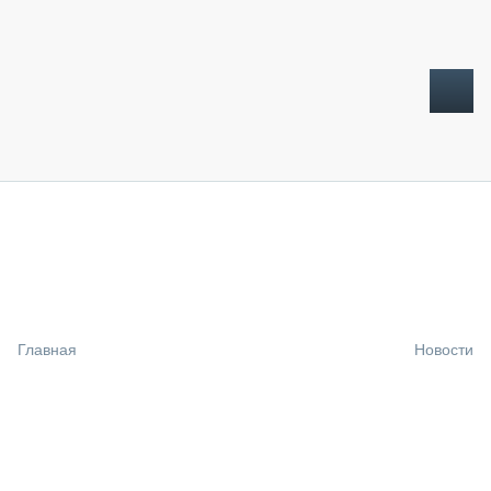
ТОПЛИВНЫЙ КРИЗИС
НОВОСТИ
CTT EXPO 2026
CTT EXPO 2025
КАК ПРОДЛИТЬ ЖИЗНЬ СПЕЦТЕХНИКЕ?
Главная
Новости
АНАЛИТИКА
ОБЗОР РЫНКА
ТЕХНИКА КРУПНЫМ ПЛАНОМ
ИСПЫТАТЕЛИ
ТЕХНОЛОГИИ
ДОРОЖНАЯ ИНДУСТРИЯ