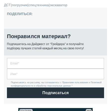
ДСТ
|
погрузчик
|
спецтехника
|
экскаватор
ПОДЕЛИТЬСЯ:
Понравился материал?
Подпишитесь на Дайджест от “Грейдера” и получайте
подборку лучших статей каждый месяц на свою почту!
Подписываясь на рассылку, вы соглашаетесь с Правилами пользования и Политикой
конфиденциальности и обработку персональных данных *
Подписаться
РЕКЛАМА