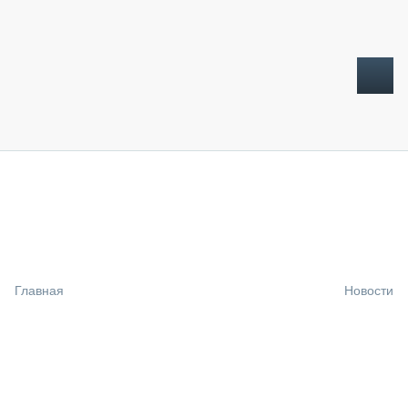
ТОПЛИВНЫЙ КРИЗИС
НОВОСТИ
CTT EXPO 2026
CTT EXPO 2025
КАК ПРОДЛИТЬ ЖИЗНЬ СПЕЦТЕХНИКЕ?
Главная
Новости
АНАЛИТИКА
ОБЗОР РЫНКА
ТЕХНИКА КРУПНЫМ ПЛАНОМ
ИСПЫТАТЕЛИ
ТЕХНОЛОГИИ
ДОРОЖНАЯ ИНДУСТРИЯ