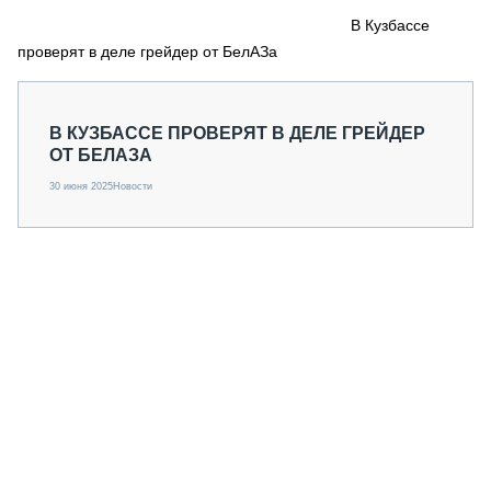
СЕРВИСМЕНЫ
В Кузбассе
проверят в деле грейдер от БелАЗа
СПЕЦПРОЕКТЫ
МЕРОПРИЯТИЯ
СТАТЬИ ПО КАТЕГОРИЯМ ТЕХНИКИ
В КУЗБАССЕ ПРОВЕРЯТ В ДЕЛЕ ГРЕЙДЕР
О ПРОЕКТЕ
ОТ БЕЛАЗА
30 июня 2025
Новости