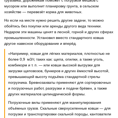
грузовика, дорожникам поможет с погрузкой мешков с
мусором или выполнит планировку грунта, в сельском
хозяйстве — перевезёт корма для животных.
Но если на месте нужно решить другие задачи, то можно
обойтись без покупки или аренды другого вида техники.
Недаром эти машины ценят в лесной, горной и других сферах
промышленности. Установил вместо стандартного ковша
другое навесное оборудование и вперёд.
«Например, ковши для лёгких материалов, плотностью не
более 0,9 м3/т, таких как: щепа, опилки, а также уголь,
комбикорм и т. п. — или ковши высокой выгрузки для
загрузки щеповозов, бункеров и других ёмкостей высотой,
превышающей высоту подъёма стандартной стрелы
погрузчика. Бревнозахваты применяют для сортировочных
и погрузочных работ, разгрузки и подачи брёвен, а также
других материалов цилиндрической формы.
Погрузочные вилы применяют для манипулирования
объёмных грузов. Скальные сверхусиленные ковши — для
погрузки и транспортировки скальной породы, кантователи