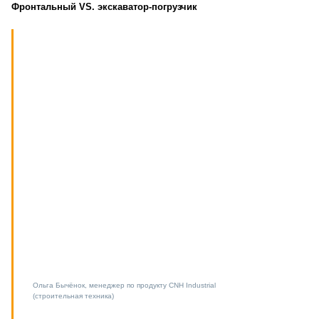
Фронтальный VS. экскаватор-погрузчик
Ольга Бычёнок, менеджер по продукту CNH Industrial
(строительная техника)