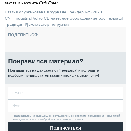
текста и нажмите
Ctrl+Enter
.
Статья опубликована в журнале Грейдер №5 2020
CNH Industrial
|
Volvo CE
|
навесное оборудование
|
росттехмаш
|
Традиция-К
|
экскаватор-погрузчик
ПОДЕЛИТЬСЯ:
Понравился материал?
Подпишитесь на Дайджест от “Грейдера” и получайте
подборку лучших статей каждый месяц на свою почту!
Подписываясь на рассылку, вы соглашаетесь с Правилами пользования и Политикой
конфиденциальности и обработку персональных данных *
Подписаться