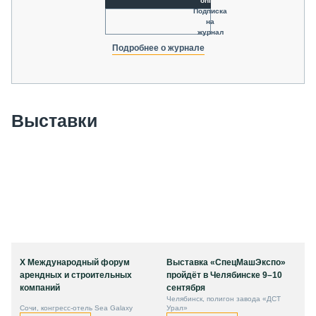
online
Подписка
на
журнал
Подробнее о журнале
Выставки
X Международный форум
Выставка «СпецМашЭкспо»
арендных и строительных
пройдёт в Челябинске 9–10
компаний
сентября
Челябинск, полигон завода «ДСТ
Сочи, конгресс-отель Sea Galaxy
Урал»