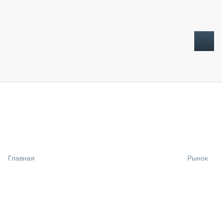
ТОПЛИВНЫЙ КРИЗИС
НОВОСТИ
CTT EXPO 2026
CTT EXPO 2025
КАК ПРОДЛИТЬ ЖИЗНЬ СПЕЦТЕХНИКЕ?
Главная
Рынок
АНАЛИТИКА
ОБЗОР РЫНКА
ТЕХНИКА КРУПНЫМ ПЛАНОМ
ИСПЫТАТЕЛИ
ТЕХНОЛОГИИ
ДОРОЖНАЯ ИНДУСТРИЯ