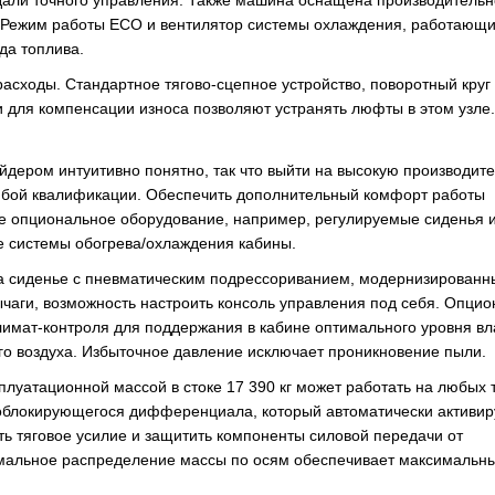
едали точного управления. Также машина оснащена производитель
. Режим работы ЕСО и вентилятор системы охлаждения, работающи
да топлива.
сходы. Стандартное тягово-сцепное устройство, поворотный круг 
для компенсации износа позволяют устранять люфты в этом узле.
йдером интуитивно понятно, так что выйти на высокую производит
юбой квалификации. Обеспечить дополнительный комфорт работы
е опциональное оборудование, например, регулируемые сиденья 
 системы обогрева/охлаждения кабины.
ра сиденье с пневматическим подрессориванием, модернизированн
ычаги, возможность настроить консоль управления под себя. Опци
лимат-контроля для поддержания в кабине оптимального уровня в
го воздуха. Избыточное давление исключает проникновение пыли.
плуатационной массой в стоке 17 390 кг может работать на любых 
моблокирующегося дифференциала, который автоматически активир
ть тяговое усилие и защитить компоненты силовой передачи от
мальное распределение массы по осям обеспечивает максимальн