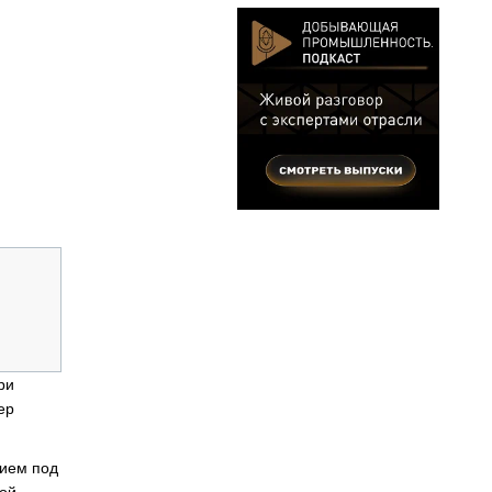
ри
ер
нием под