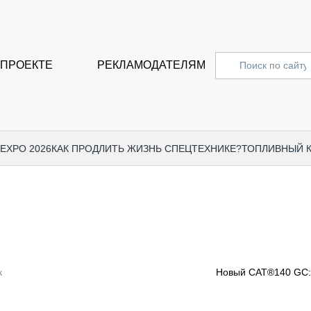
 ПРОЕКТЕ
РЕКЛАМОДАТЕЛЯМ
 EXPO 2026
КАК ПРОДЛИТЬ ЖИЗНЬ СПЕЦТЕХНИКЕ?
ТОПЛИВНЫЙ 
СПЕЦПРОЕКТЫ
СТАТЬ
EXPO CTT 2024
ДОРОЖ
EXPO CTT 2023
ГРУЗО
EXPO CTT 2022
КОММЕ
к
Новый CAT®140 GC: 
КОМТРАНС 2021
ПОДЪЁ
МЕРОПРИЯТИЯ
ПРИЦЕ