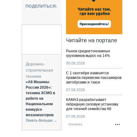
НАЛЬНАЯ ТЕХНИКА
ПОДЕЛИТЬСЯ:
ЖИРСКИЙ ТРАНСПОРТ
ОЗТЕХНИКА
КА СПЕЦИАЛЬНОГО НАЗНАЧЕНИЯ
РНАЯ ТЕХНИКА
Читайте на портале
ТИКА И СКЛАД
Рынок среднетоннажных
АТИЗАЦИЯ И ТЕХНОЛОГИИ
грузовиков вырос на 14%
ЕКТУЮЩИЕ И СЕРВИС
08.08.2026
Дорожно-
строительная
С 1 сентября изменятся
техника
правила перевозки пассажиров
«А8 Машины
автобусами и такси
России 2026»:
07.08.2026
техника XCMG в
работе на
КАМАЗ разрабатывает
Национальном
гибридную силовую установку
для тягачей семейства К6
конкурсе
механизаторов
07.08.2026
Узнать больше →
РЕКЛАМА