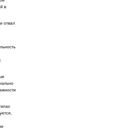
ной
й в
и отвал
ельность
и
ые
онально
лажности
типах
уется,
ые