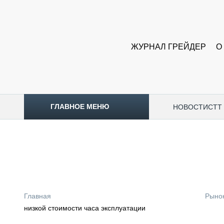
ЖУРНАЛ ГРЕЙДЕР
О
ГЛАВНОЕ МЕНЮ
НОВОСТИ
CTT
ТОПЛИВНЫЙ КРИЗИС
НОВОСТИ
CTT EXPO 2026
CTT EXPO 2025
КАК ПРОДЛИТЬ ЖИЗНЬ СПЕЦТЕХНИКЕ?
Главная
Рыно
АНАЛИТИКА
низкой стоимости часа эксплуатации
ОБЗОР РЫНКА