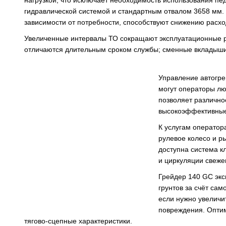
нагрузкой, что исключает необходимость использования п
гидравлической системой и стандартным отвалом 3658 мм
зависимости от потребности, способствуют снижению расхо
Увеличенные интервалы ТО сокращают эксплуатационные ра
отличаются длительным сроком службы; сменные вкладыши 
Управление автогре
могут операторы л
позволяет различно
высокоэффективные
К услугам операто
рулевое колесо и р
доступна система к
и циркуляции свеже
Грейдер 140 GC экс
грунтов за счёт са
если нужно увеличи
повреждения. Опти
тягово-сцепные характеристики.