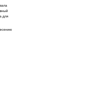
твала
ивный
а для
несению