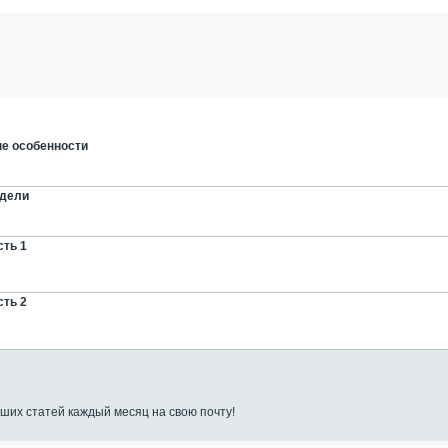
ые особенности
одели
сть 1
сть 2
ших статей каждый месяц на свою почту!