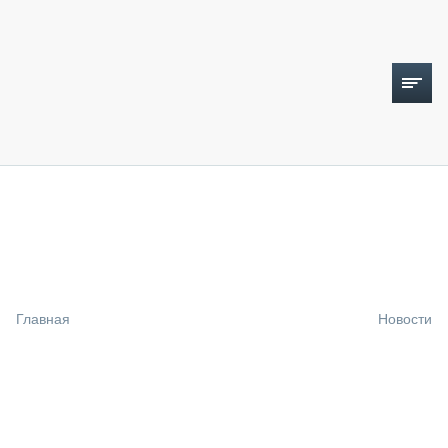
ТОПЛИВНЫЙ КРИЗИС
НОВОСТИ
CTT EXPO 2026
CTT EXPO 2025
КАК ПРОДЛИТЬ ЖИЗНЬ СПЕЦТЕХНИКЕ?
Главная
Новости
АНАЛИТИКА
ОБЗОР РЫНКА
ТЕХНИКА КРУПНЫМ ПЛАНОМ
ИСПЫТАТЕЛИ
ТЕХНОЛОГИИ
ДОРОЖНАЯ ИНДУСТРИЯ