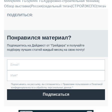
MAN
|
MAN TGS
|
MAN TGX
|
дорожно-строительная техника
|
Обзор выставки
|
Россия
|
седельный тягач
|
СТРОЙЭКСПО
|
тягач
ПОДЕЛИТЬСЯ:
Понравился материал?
Подпишитесь на Дайджест от “Грейдера” и получайте
подборку лучших статей каждый месяц на свою почту!
Подписываясь на рассылку, вы соглашаетесь с Правилами пользования и Политикой
конфиденциальности и обработку персональных данных *
Подписаться