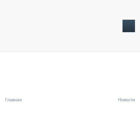
ТОПЛИВНЫЙ КРИЗИС
НОВОСТИ
CTT EXPO 2026
CTT EXPO 2025
КАК ПРОДЛИТЬ ЖИЗНЬ СПЕЦТЕХНИКЕ?
Главная
Новости
АНАЛИТИКА
ОБЗОР РЫНКА
ТЕХНИКА КРУПНЫМ ПЛАНОМ
ИСПЫТАТЕЛИ
ТЕХНОЛОГИИ
ДОРОЖНАЯ ИНДУСТРИЯ