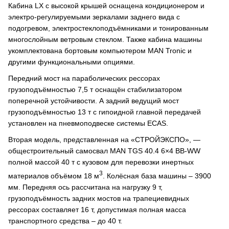
Кабина LX с высокой крышей оснащена кондиционером и
электро-регулируемыми зеркалами заднего вида с
подогревом, электростеклоподъёмниками и тонированным
многослойным ветровым стеклом. Также кабина машины
укомплектована бортовым компьютером MAN Tronic и
другими функциональными опциями.
Передний мост на параболических рессорах
грузоподъёмностью 7,5 т оснащён стабилизатором
поперечной устойчивости. А задний ведущий мост
грузоподъёмностью 13 т с гипоидной главной передачей
установлен на пневмоподвеске системы ECAS.
Вторая модель, представленная на «СТРОЙЭКСПО», —
общестроительный самосвал MAN TGS 40.4 6×4 BB-WW
полной массой 40 т с кузовом для перевозки инертных
3
материалов объёмом 18 м
. Колёсная база машины – 3900
мм. Передняя ось рассчитана на нагрузку 9 т,
грузоподъёмность задних мостов на трапециевидных
рессорах составляет 16 т, допустимая полная масса
транспортного средства – до 40 т.