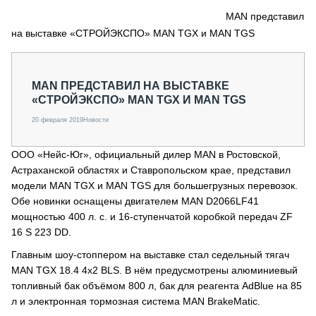
СЕРВИСМЕНЫ
MAN представил
на выставке «СТРОЙЭКСПО» MAN TGX и MAN TGS
СПЕЦПРОЕКТЫ
МЕРОПРИЯТИЯ
СТАТЬИ ПО КАТЕГОРИЯМ ТЕХНИКИ
MAN ПРЕДСТАВИЛ НА ВЫСТАВКЕ
О ПРОЕКТЕ
«СТРОЙЭКСПО» MAN TGX И MAN TGS
20 февраля 2019
Новости
ООО «Нейс-Юг», официальный дилер MAN в Ростовской,
Астраханской областях и Ставропольском крае, представил
модели MAN TGX и MAN TGS для большегрузных перевозок.
Обе новинки оснащены двигателем MAN D2066LF41
мощностью 400 л. с. и 16-ступенчатой коробкой передач ZF
16 S 223 DD.
Главным шоу-стоппером на выставке стал седельный тягач
MAN TGX 18.4 4х2 BLS. В нём предусмотрены алюминиевый
топливный бак объёмом 800 л, бак для реагента AdBlue на 85
л и электронная тормозная система MAN BrakeMatic.