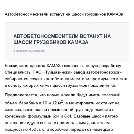
СЕРВИСМЕНЫ
Автобетоносмесители встанут на шасси грузовиков КАМАЗа
СПЕЦПРОЕКТЫ
МЕРОПРИЯТИЯ
СТАТЬИ ПО КАТЕГОРИЯМ ТЕХНИКИ
АВТОБЕТОНОСМЕСИТЕЛИ ВСТАНУТ НА
О ПРОЕКТЕ
ШАССИ ГРУЗОВИКОВ КАМАЗА
3 февраля 2022
Новости
Башкирская «дочка» КАМАЗа взялась за новую разработку.
Специалисты ПАО «Туймазинский завод автобетоновозов»
собираются создать автобетоносмесители премиум-сегмента,
в основу которых ляжет шасси грузовиков поколения К5.
Предполагается, что новые модели будут иметь полезный
2
объём барабана в 10 и 12 м
, а монтировать их станут на
самосвальные шасси повышенной грузоподъёмности с
колёсными формулами 6х4 и 8х4. Базовые шасси пятого
поколения идут в связке с оригинальным двигателем
мощностью 450 л. с. и коробкой передач от немецкого