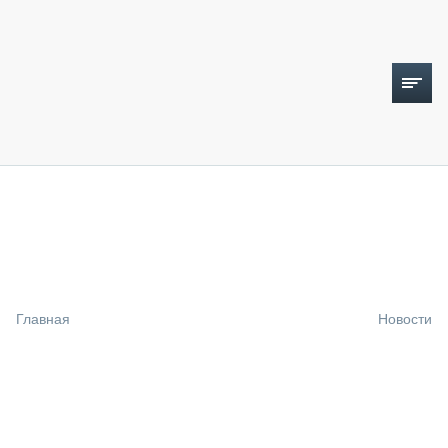
ТОПЛИВНЫЙ КРИЗИС
НОВОСТИ
CTT EXPO 2026
CTT EXPO 2025
КАК ПРОДЛИТЬ ЖИЗНЬ СПЕЦТЕХНИКЕ?
Главная
Новости
АНАЛИТИКА
ОБЗОР РЫНКА
ТЕХНИКА КРУПНЫМ ПЛАНОМ
ИСПЫТАТЕЛИ
ТЕХНОЛОГИИ
ДОРОЖНАЯ ИНДУСТРИЯ