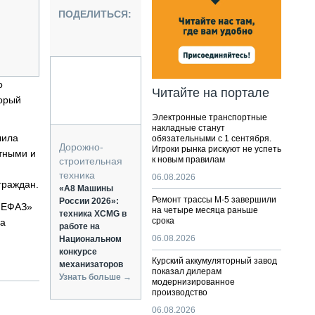
НАЛЬНАЯ ТЕХНИКА
ПОДЕЛИТЬСЯ:
ЖИРСКИЙ ТРАНСПОРТ
ОЗТЕХНИКА
КА СПЕЦИАЛЬНОГО НАЗНАЧЕНИЯ
РНАЯ ТЕХНИКА
о
Читайте на портале
торый
ТИКА И СКЛАД
Электронные транспортные
АТИЗАЦИЯ И ТЕХНОЛОГИИ
накладные станут
лила
обязательными с 1 сентября.
ЕКТУЮЩИЕ И СЕРВИС
Дорожно-
Игроки рынка рискуют не успеть
тными и
к новым правилам
строительная
техника
06.08.2026
граждан.
«А8 Машины
Ремонт трассы М-5 завершили
России 2026»:
«НЕФАЗ»
на четыре месяца раньше
техника XCMG в
срока
на
работе на
06.08.2026
Национальном
конкурсе
Курский аккумуляторный завод
механизаторов
показал дилерам
Узнать больше →
модернизированное
производство
06.08.2026