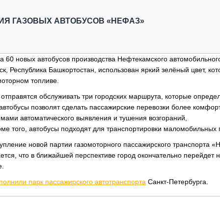
ОБЗОР ПРОШЕДШИХ МЕРОПРИЯТИЙ
КОММУ
БЛИЖАЙШИЕ МЕРОПРИЯТИЯ
ПАССА
ИЯ ГАЗОВЫХ АВТОБУСОВ «НЕФАЗ»
СЕЛЬХ
ТЕХНИ
КАРЬЕ
а 60 новых автобусов производства Нефтекамского автомобильног
к, Республика Башкортостан, использован яркий зелёный цвет, ко
ЛОГИС
моторном топливе.
АВТОМ
отправятся обслуживать три городских маршрута, которые опреде
КОМПЛ
 автобусы позволят сделать пассажирские перевозки более комфор
ами автоматического выявления и тушения возгораний,
оме того, автобусы подходят для транспортировки маломобильных 
тупление новой партии газомоторного пассажирского транспорта 
ется, что в ближайшей перспективе город окончательно перейдет 
е.
полнили парк пассажирского автотранспорта
Санкт-Петербурга.