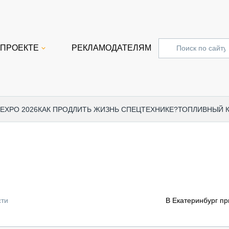
 ПРОЕКТЕ
РЕКЛАМОДАТЕЛЯМ
 EXPO 2026
КАК ПРОДЛИТЬ ЖИЗНЬ СПЕЦТЕХНИКЕ?
ТОПЛИВНЫЙ 
СПЕЦПРОЕКТЫ
СТАТЬ
EXPO CTT 2024
ДОРОЖ
EXPO CTT 2023
ГРУЗО
EXPO CTT 2022
КОММЕ
сти
В Екатеринбург п
КОМТРАНС 2021
ПОДЪЁ
МЕРОПРИЯТИЯ
ПРИЦЕ