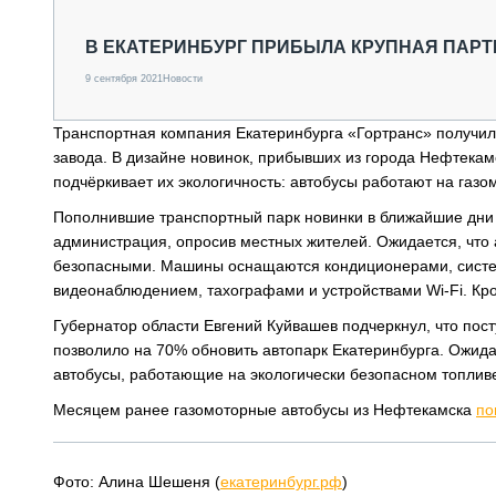
СПЕЦТЕХНИКА И ТРАНСПОРТ
ГРУЗОПЕРЕВОЗКИ
В ЕКАТЕРИНБУРГ ПРИБЫЛА КРУПНАЯ ПАРТ
ФИНАНСЫ, ЛИЗИНГ, СТРАХОВАНИЕ
9 сентября 2021
Новости
ТЕХНИКА КРУПНЫМ ПЛАНОМ
ИСПЫТАТЕЛИ
Транспортная компания Екатеринбурга «Гортранс» получил
ТЕХНОЛОГИИ
завода. В дизайне новинок, прибывших из города Нефтекамс
ДОРОЖНАЯ ИНДУСТРИЯ
подчёркивает их экологичность: автобусы работают на газо
СЕРВИСМЕНЫ
Пополнившие транспортный парк новинки в ближайшие дни 
администрация, опросив местных жителей. Ожидается, что
безопасными. Машины оснащаются кондиционерами, систем
видеонаблюдением, тахографами и устройствами Wi-Fi. Кр
Губернатор области Евгений Куйвашев подчеркнул, что пос
позволило на 70% обновить автопарк Екатеринбурга. Ожида
автобусы, работающие на экологически безопасном топлив
Месяцем ранее газомоторные автобусы из Нефтекамска
по
Фото: Алина Шешеня (
екатеринбург.рф
)