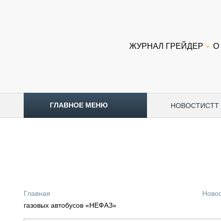
ЖУРНАЛ ГРЕЙДЕР
О
ГЛАВНОЕ МЕНЮ
НОВОСТИ
CTT
ТОПЛИВНЫЙ КРИЗИС
НОВОСТИ
CTT EXPO 2026
CTT EXPO 2025
КАК ПРОДЛИТЬ ЖИЗНЬ СПЕЦТЕХНИКЕ?
Главная
Ново
АНАЛИТИКА
газовых автобусов «НЕФАЗ»
ОБЗОР РЫНКА