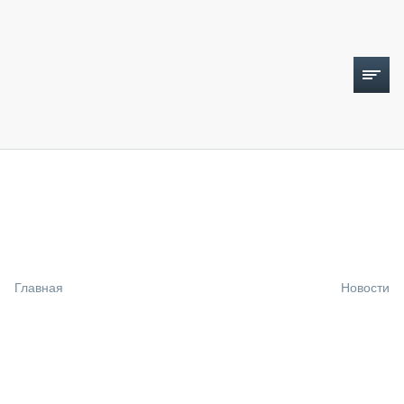
ТОПЛИВНЫЙ КРИЗИС
НОВОСТИ
CTT EXPO 2026
CTT EXPO 2025
КАК ПРОДЛИТЬ ЖИЗНЬ СПЕЦТЕХНИКЕ?
Главная
Новости
АНАЛИТИКА
ОБЗОР РЫНКА
ТЕХНИКА КРУПНЫМ ПЛАНОМ
ИСПЫТАТЕЛИ
ТЕХНОЛОГИИ
ДОРОЖНАЯ ИНДУСТРИЯ