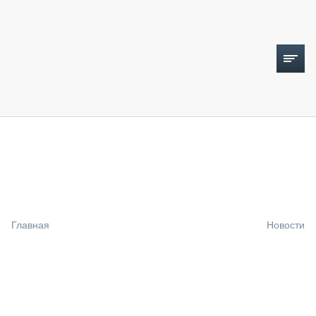
ТОПЛИВНЫЙ КРИЗИС
НОВОСТИ
CTT EXPO 2026
CTT EXPO 2025
КАК ПРОДЛИТЬ ЖИЗНЬ СПЕЦТЕХНИКЕ?
Главная
Новости
АНАЛИТИКА
ОБЗОР РЫНКА
ТЕХНИКА КРУПНЫМ ПЛАНОМ
ИСПЫТАТЕЛИ
ТЕХНОЛОГИИ
ДОРОЖНАЯ ИНДУСТРИЯ