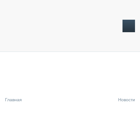
ТОПЛИВНЫЙ КРИЗИС
НОВОСТИ
CTT EXPO 2026
CTT EXPO 2025
КАК ПРОДЛИТЬ ЖИЗНЬ СПЕЦТЕХНИКЕ?
Главная
Новости
АНАЛИТИКА
ОБЗОР РЫНКА
ТЕХНИКА КРУПНЫМ ПЛАНОМ
ИСПЫТАТЕЛИ
ТЕХНОЛОГИИ
ДОРОЖНАЯ ИНДУСТРИЯ