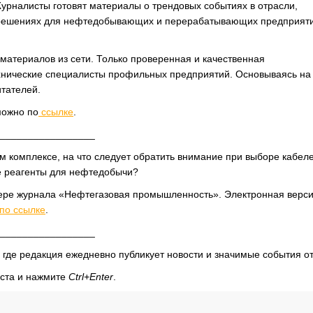
урналисты готовят материалы о трендовых событиях в отрасли,
и решениях для нефтедобывающих и перерабатывающих предприяти
 материалов из сети. Только проверенная и качественная
хнические специалисты профильных предприятий. Основываясь на
тателей.
можно по
ссылке
.
_________________
 комплексе, на что следует обратить внимание при выборе кабел
ые реагенты для нефтедобычи?
омере журнала «Нефтегазовая промышленность». Электронная верс
по ссылке
.
_________________
 где редакция ежедневно публикует новости и значимые события о
кста и нажмите
Ctrl+Enter
.