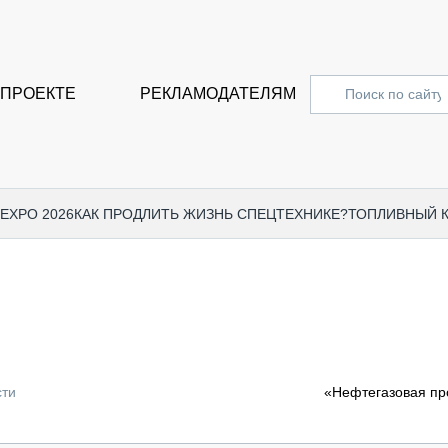
 ПРОЕКТЕ
РЕКЛАМОДАТЕЛЯМ
 EXPO 2026
КАК ПРОДЛИТЬ ЖИЗНЬ СПЕЦТЕХНИКЕ?
ТОПЛИВНЫЙ 
СПЕЦПРОЕКТЫ
СТАТЬ
EXPO CTT 2024
ДОРОЖ
EXPO CTT 2023
ГРУЗО
EXPO CTT 2022
КОММЕ
сти
«Нефтегазовая пр
КОМТРАНС 2021
ПОДЪЁ
МЕРОПРИЯТИЯ
ПРИЦЕ