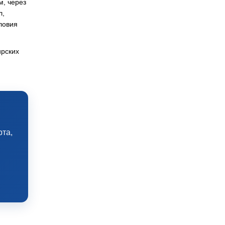
м, через
л,
ловия
ирских
рта,