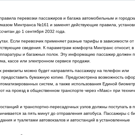
е правила перевозки пассажиров и багажа автомобильным и городск
иказом Минтранса №161 и заменят действующие правила, устано
читан до 1 сентября 2032 года.
тах. Если перевозчик применяет разные тарифы в зависимости от
етствующие сведения. К параметрам комфорта Минтранс относит, в
оаппаратуры и багажных полок. Эту информацию пассажир должен 
ика, кассе или электронном сервисе продажи.
 реквизиты можно будет направлять пассажиру на телефон или
ен предоставить бумажную копию. Предусмотрена возможность оф
втоматизированных систем, а также использования Единой биомет
от на проезд в общественном транспорте через «Макс» при технич
тостанций и транспортно-пересадочных узлов должны поступать в 
анчивается за пять минут до отправления автобуса. Пассажиры с б
дания и туалетами автовокзалов и автостанций в установленные