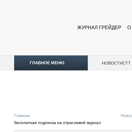
ЖУРНАЛ ГРЕЙДЕР
О
ГЛАВНОЕ МЕНЮ
НОВОСТИ
CTT
ТОПЛИВНЫЙ КРИЗИС
НОВОСТИ
CTT EXPO 2026
CTT EXPO 2025
КАК ПРОДЛИТЬ ЖИЗНЬ СПЕЦТЕХНИКЕ?
Главная
Ново
АНАЛИТИКА
бесплатная подписка на отраслевой журнал
ОБЗОР РЫНКА