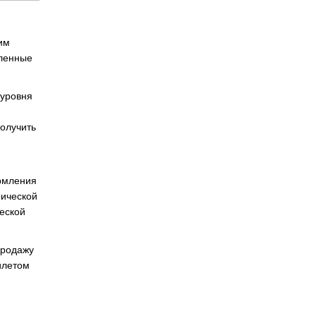
им
вленные
 уровня
получить
ормления
рической
еской
продажу
илетом