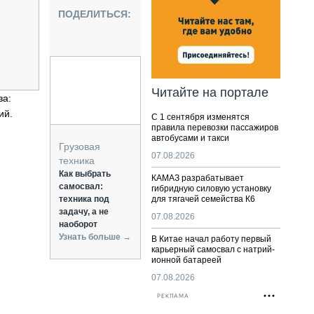
НАЛЬНАЯ ТЕХНИКА
ПОДЕЛИТЬСЯ:
ЖИРСКИЙ ТРАНСПОРТ
ОЗТЕХНИКА
КА СПЕЦИАЛЬНОГО НАЗНАЧЕНИЯ
РНАЯ ТЕХНИКА
Читайте на портале
за:
ТИКА И СКЛАД
ий.
С 1 сентября изменятся
АТИЗАЦИЯ И ТЕХНОЛОГИИ
правила перевозки пассажиров
автобусами и такси
ЕКТУЮЩИЕ И СЕРВИС
Грузовая
07.08.2026
техника
Как выбрать
КАМАЗ разрабатывает
самосвал:
гибридную силовую установку
техника под
для тягачей семейства К6
задачу, а не
07.08.2026
наоборот
Узнать больше →
В Китае начал работу первый
карьерный самосвал с натрий-
ионной батареей
07.08.2026
РЕКЛАМА