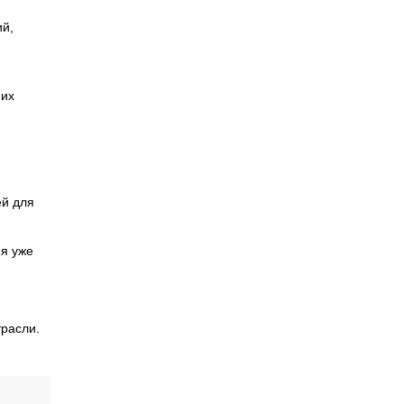
й,
 их
ей для
ия уже
трасли.