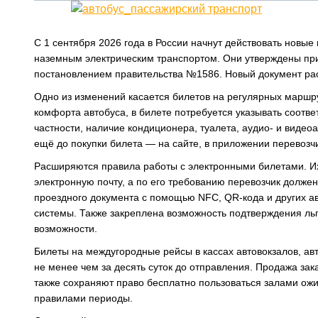
С 1 сентября 2026 года в России начнут действовать новы
наземным электрическим транспортом. Они утверждены пр
постановлением правительства №1586. Новый документ расс
Одно из изменений касается билетов на регулярных маршру
комфорта автобуса, в билете потребуется указывать соотв
частности, наличие кондиционера, туалета, аудио- и виде
ещё до покупки билета — на сайте, в приложении перевозч
Расширяются правила работы с электронными билетами. Их
электронную почту, а по его требованию перевозчик долж
проездного документа с помощью NFC, QR-кода и других а
системы. Также закреплена возможность подтверждения льг
возможности.
Билеты на междугородные рейсы в кассах автовокзалов, ав
не менее чем за десять суток до отправления. Продажа зак
также сохраняют право бесплатно пользоваться залами ожи
правилами периоды.