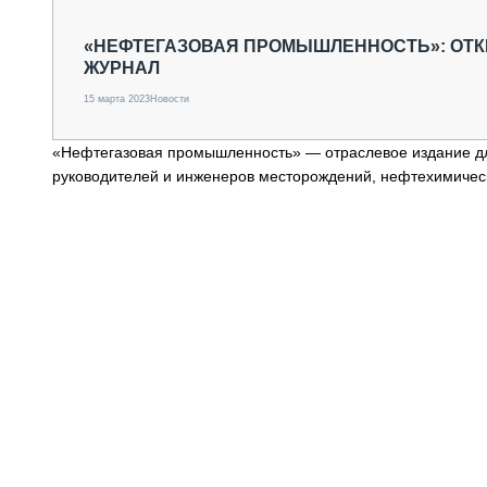
СПЕЦТЕХНИКА И ТРАНСПОРТ
ГРУЗОПЕРЕВОЗКИ
«НЕФТЕГАЗОВАЯ ПРОМЫШЛЕННОСТЬ»: ОТК
ЖУРНАЛ
ФИНАНСЫ, ЛИЗИНГ, СТРАХОВАНИЕ
ТЕХНИКА КРУПНЫМ ПЛАНОМ
15 марта 2023
Новости
ИСПЫТАТЕЛИ
ТЕХНОЛОГИИ
«Нефтегазовая промышленность» ― отраслевое издание для
ДОРОЖНАЯ ИНДУСТРИЯ
руководителей и инженеров месторождений, нефтехимичес
СЕРВИСМЕНЫ