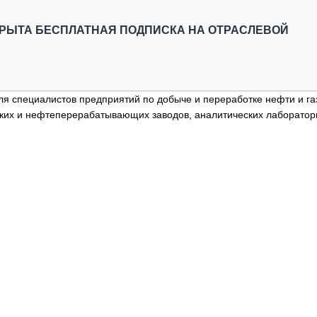
ОБЗОР ПРОШЕДШИХ МЕРОПРИЯТИЙ
КОММУ
БЛИЖАЙШИЕ МЕРОПРИЯТИЯ
ПАССА
РЫТА БЕСПЛАТНАЯ ПОДПИСКА НА ОТРАСЛЕВОЙ
СЕЛЬХ
ТЕХНИ
КАРЬЕ
 специалистов предприятий по добыче и переработке нефти и га
ЛОГИС
ких и нефтеперерабатывающих заводов, аналитических лаборатор
АВТОМ
КОМПЛ