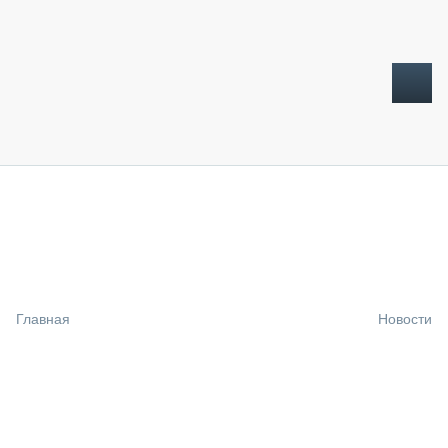
ТОПЛИВНЫЙ КРИЗИС
НОВОСТИ
CTT EXPO 2026
CTT EXPO 2025
КАК ПРОДЛИТЬ ЖИЗНЬ СПЕЦТЕХНИКЕ?
Главная
Новости
АНАЛИТИКА
ОБЗОР РЫНКА
ТЕХНИКА КРУПНЫМ ПЛАНОМ
ИСПЫТАТЕЛИ
ТЕХНОЛОГИИ
ДОРОЖНАЯ ИНДУСТРИЯ