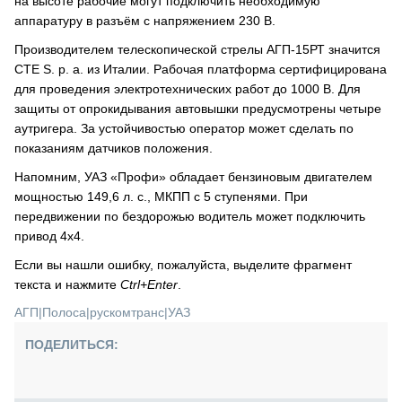
на высоте рабочие могут подключить необходимую
аппаратуру в разъём с напряжением 230 В.
Производителем телескопической стрелы АГП-15РТ значится
CTE S. p. a. из Италии. Рабочая платформа сертифицирована
для проведения электротехнических работ до 1000 В. Для
защиты от опрокидывания автовышки предусмотрены четыре
аутригера. За устойчивостью оператор может сделать по
показаниям датчиков положения.
Напомним, УАЗ «Профи» обладает бензиновым двигателем
мощностью 149,6 л. с., МКПП с 5 ступенями. При
передвижении по бездорожью водитель может подключить
привод 4х4.
Если вы нашли ошибку, пожалуйста, выделите фрагмент
текста и нажмите
Ctrl+Enter
.
АГП
|
Полоса
|
рускомтранс
|
УАЗ
ПОДЕЛИТЬСЯ: