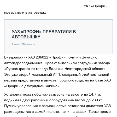
СЕРВИСМЕНЫ
УАЗ «Профи»
превратили в автовышку
СПЕЦПРОЕКТЫ
МЕРОПРИЯТИЯ
СТАТЬИ ПО КАТЕГОРИЯМ ТЕХНИКИ
УАЗ «ПРОФИ» ПРЕВРАТИЛИ В
О ПРОЕКТЕ
АВТОВЫШКУ
1 июня 2020
Новости
Внедорожник УАЗ 236022 «Профи» получил функцию
автогидроподъёмника. Проект выполнили сотрудники завода
«Рускомтранс» из города Балахна Нижегородской области.
Это уже второй компактный АГП, созданный этой компанией –
первый представили в августе прошлого года, но на базе УАЗ
«Профи» с двухрядной кабиной.
Установка может обслуживать зону на высоте до 14,7 м,
поднимая двух рабочих и оборудование весом до 230 кг.
Пульты управления с возможностью остановки двигателя УАЗ
размещены как в самой люльке, так и на шасси. Также прямо