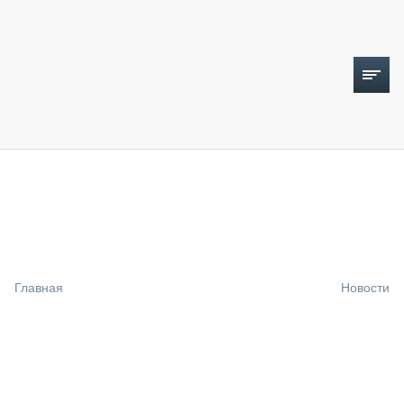
ТОПЛИВНЫЙ КРИЗИС
НОВОСТИ
CTT EXPO 2026
CTT EXPO 2025
КАК ПРОДЛИТЬ ЖИЗНЬ СПЕЦТЕХНИКЕ?
Главная
Новости
АНАЛИТИКА
ОБЗОР РЫНКА
ТЕХНИКА КРУПНЫМ ПЛАНОМ
ИСПЫТАТЕЛИ
ТЕХНОЛОГИИ
ДОРОЖНАЯ ИНДУСТРИЯ