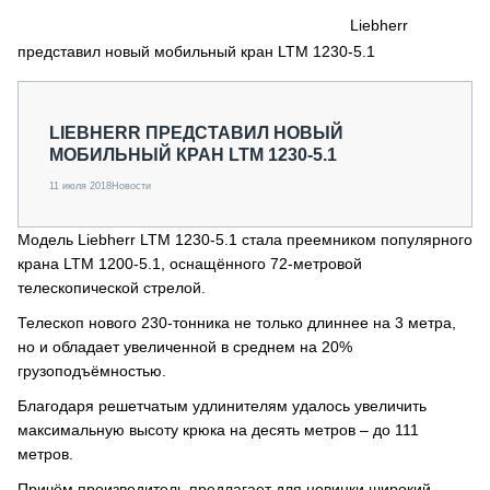
СЕРВИСМЕНЫ
Liebherr
представил новый мобильный кран LTM 1230-5.1
СПЕЦПРОЕКТЫ
МЕРОПРИЯТИЯ
СТАТЬИ ПО КАТЕГОРИЯМ ТЕХНИКИ
LIEBHERR ПРЕДСТАВИЛ НОВЫЙ
О ПРОЕКТЕ
МОБИЛЬНЫЙ КРАН LTM 1230-5.1
11 июля 2018
Новости
Модель Liebherr LTM 1230-5.1 стала преемником популярного
крана LTM 1200-5.1, оснащённого 72-метровой
телескопической стрелой.
Телескоп нового 230-тонника не только длиннее на 3 метра,
но и обладает увеличенной в среднем на 20%
грузоподъёмностью.
Благодаря решетчатым удлинителям удалось увеличить
максимальную высоту крюка на десять метров – до 111
метров.
Причём производитель предлагает для новинки широкий