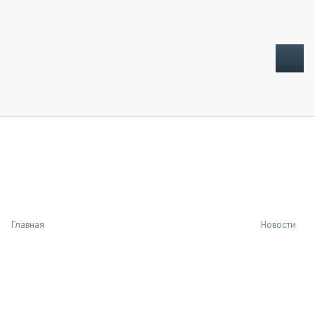
ТОПЛИВНЫЙ КРИЗИС
НОВОСТИ
CTT EXPO 2026
CTT EXPO 2025
КАК ПРОДЛИТЬ ЖИЗНЬ СПЕЦТЕХНИКЕ?
Главная
Новости
АНАЛИТИКА
ОБЗОР РЫНКА
ТЕХНИКА КРУПНЫМ ПЛАНОМ
ИСПЫТАТЕЛИ
ТЕХНОЛОГИИ
ДОРОЖНАЯ ИНДУСТРИЯ