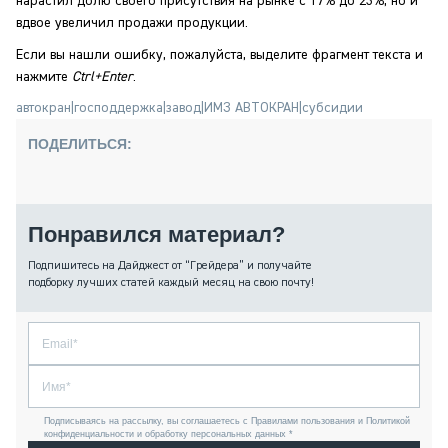
нарастил долю своего присутствия на рынке с 17% до 23%, но и
вдвое увеличил продажи продукции.
Если вы нашли ошибку, пожалуйста, выделите фрагмент текста и
нажмите
Ctrl+Enter
.
автокран
|
господдержка
|
завод
|
ИМЗ АВТОКРАН
|
субсидии
ПОДЕЛИТЬСЯ:
Понравился материал?
Подпишитесь на Дайджест от “Грейдера” и получайте
подборку лучших статей каждый месяц на свою почту!
Подписываясь на рассылку, вы соглашаетесь с Правилами пользования и Политикой
конфиденциальности и обработку персональных данных *