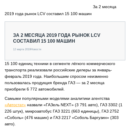
СЕРВИСМЕНЫ
За 2 месяца
2019 года рынок LCV составил 15 100 машин
СПЕЦПРОЕКТЫ
МЕРОПРИЯТИЯ
СТАТЬИ ПО КАТЕГОРИЯМ ТЕХНИКИ
ЗА 2 МЕСЯЦА 2019 ГОДА РЫНОК LCV
О ПРОЕКТЕ
СОСТАВИЛ 15 100 МАШИН
12 марта 2019
Новости
15 100 единиц техники в сегменте лёгкого коммерческого
транспорта реализовали российские дилеры за январь-
февраль 2019 года. Наибольшим спросом неизменно
пользовалась продукция бренда ГАЗ — за 2 месяца
приобрели 6 772 автомобилей.
Самыми популярными моделями аналитики агентства
«Автостат»
назвали «ГАЗель NEXT» (3 791 авто), ГАЗ 3302 (1
226 штук), микроавтобус ГАЗ 3221 (663 единицы), ГАЗ 2752
«Соболь» (476 машин) и ГАЗ 2217 «Соболь Баргузин» (303
авто).