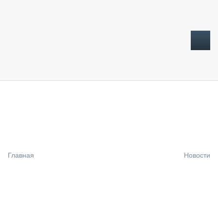
ТОПЛИВНЫЙ КРИЗИС
НОВОСТИ
CTT EXPO 2026
CTT EXPO 2025
КАК ПРОДЛИТЬ ЖИЗНЬ СПЕЦТЕХНИКЕ?
Главная
Новости
АНАЛИТИКА
ОБЗОР РЫНКА
ТЕХНИКА КРУПНЫМ ПЛАНОМ
ИСПЫТАТЕЛИ
ТЕХНОЛОГИИ
ДОРОЖНАЯ ИНДУСТРИЯ