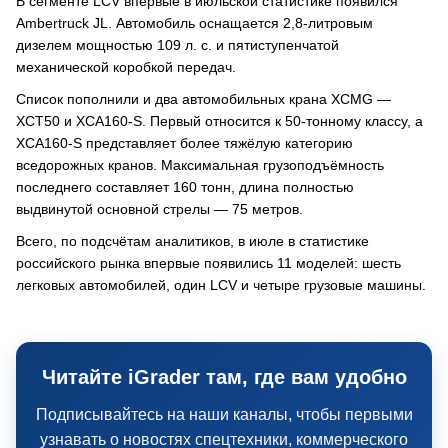
В сегменте LCV впервые в июльской статистике появился
Ambertruck JL. Автомобиль оснащается 2,8-литровым
дизелем мощностью 109 л. с. и пятиступенчатой
механической коробкой передач.
Список пополнили и два автомобильных крана XCMG —
XCT50 и XCA160-S. Первый относится к 50-тонному классу, а
XCA160-S представляет более тяжёлую категорию
вседорожных кранов. Максимальная грузоподъёмность
последнего составляет 160 тонн, длина полностью
выдвинутой основной стрелы — 75 метров.
Всего, по подсчётам аналитиков, в июле в статистике
российского рынка впервые появились 11 моделей: шесть
легковых автомобилей, один LCV и четыре грузовые машины.
Читайте iGrader там, где вам удобно
Подписывайтесь на наши каналы, чтобы первыми
узнавать о новостях спецтехники, коммерческого