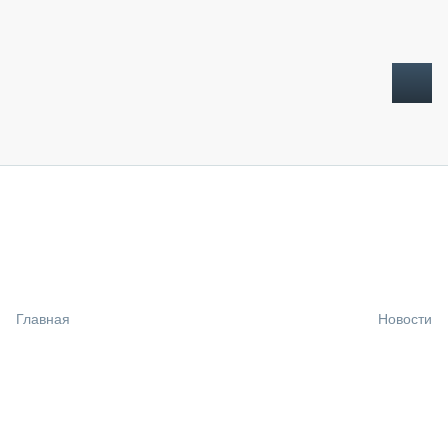
ТОПЛИВНЫЙ КРИЗИС
НОВОСТИ
CTT EXPO 2026
CTT EXPO 2025
КАК ПРОДЛИТЬ ЖИЗНЬ СПЕЦТЕХНИКЕ?
Главная
Новости
АНАЛИТИКА
ОБЗОР РЫНКА
ТЕХНИКА КРУПНЫМ ПЛАНОМ
ИСПЫТАТЕЛИ
ТЕХНОЛОГИИ
ДОРОЖНАЯ ИНДУСТРИЯ