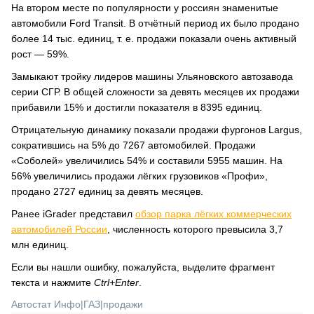
На втором месте по популярности у россиян знаменитые
автомобили Ford Transit. В отчётный период их было продано
более 14 тыс. единиц, т. е. продажи показали очень активный
рост — 59%.
Замыкают тройку лидеров машины Ульяновского автозавода
серии СГР. В общей сложности за девять месяцев их продажи
прибавили 15% и достигли показателя в 8395 единиц.
Отрицательную динамику показали продажи фургонов Largus,
сократившись на 5% до 7267 автомобилей. Продажи
«Соболей» увеличились 54% и составили 5955 машин. На
56% увеличились продажи лёгких грузовиков «Профи»,
продано 2727 единиц за девять месяцев.
Ранее iGrader представил
обзор парка лёгких коммерческих
автомобилей России
, численность которого превысила 3,7
млн единиц.
Если вы нашли ошибку, пожалуйста, выделите фрагмент
текста и нажмите
Ctrl+Enter
.
Автостат Инфо
|
ГАЗ
|
продажи