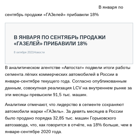
СЕРВИСМЕНЫ
В января по
сентябрь продажи «ГАЗелей» прибавили 18%
СПЕЦПРОЕКТЫ
МЕРОПРИЯТИЯ
СТАТЬИ ПО КАТЕГОРИЯМ ТЕХНИКИ
В ЯНВАРЯ ПО СЕНТЯБРЬ ПРОДАЖИ
О ПРОЕКТЕ
«ГАЗЕЛЕЙ» ПРИБАВИЛИ 18%
8 октября 2021
Новости
В аналитическом агентстве «Автостат» подвели итоги работы
сегмента лёгких коммерческих автомобилей в России в
январе-сентябре текущего года. Согласно опубликованным
данным, совокупная реализация LCV на внутреннем рынке за
эти месяцы превысили 91,5 тыс. машин.
Аналитики отмечают, что лидерство в сегменте сохраняют
автомобили марки «ГАЗель». За девять месяцев в России
было продано порядка 32,85 тыс. машин Горьковского
автозавода, что, как говорится в отчёте, на 18% больше, чем в
январе-сентябре 2020 года.