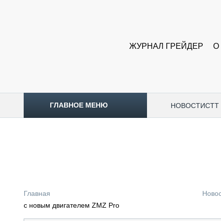
ЖУРНАЛ ГРЕЙДЕР
О
ГЛАВНОЕ МЕНЮ
НОВОСТИ
CTT
ТОПЛИВНЫЙ КРИЗИС
НОВОСТИ
CTT EXPO 2026
CTT EXPO 2025
КАК ПРОДЛИТЬ ЖИЗНЬ СПЕЦТЕХНИКЕ?
Главная
Ново
АНАЛИТИКА
с новым двигателем ZMZ Pro
ОБЗОР РЫНКА