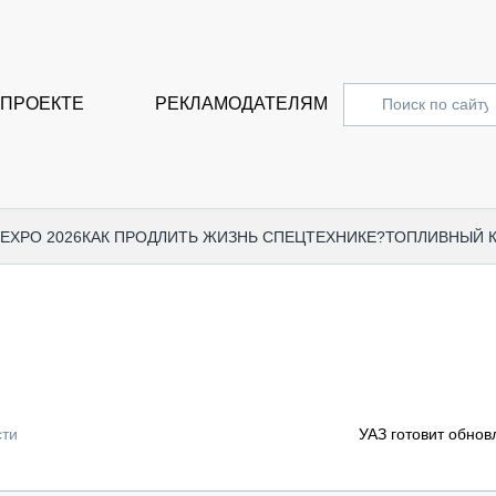
 ПРОЕКТЕ
РЕКЛАМОДАТЕЛЯМ
 EXPO 2026
КАК ПРОДЛИТЬ ЖИЗНЬ СПЕЦТЕХНИКЕ?
ТОПЛИВНЫЙ 
СПЕЦПРОЕКТЫ
СТАТЬ
EXPO CTT 2024
ДОРОЖ
EXPO CTT 2023
ГРУЗО
EXPO CTT 2022
КОММЕ
сти
УАЗ готовит обно
КОМТРАНС 2021
ПОДЪЁ
МЕРОПРИЯТИЯ
ПРИЦЕ