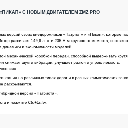
ОБЗОР ПРОШЕДШИХ МЕРОПРИЯТИЙ
КОММУ
БЛИЖАЙШИЕ МЕРОПРИЯТИЯ
ПАССА
«ПИКАП» С НОВЫМ ДВИГАТЕЛЕМ ZMZ PRO
СЕЛЬХ
ТЕХНИ
КАРЬЕ
ных версий своих внедорожников «Патриот» и «Пикап», которые по
тор развивает 149,6 л. с. и 235 Н·м крутящего момента, соответс
ЛОГИС
е динамики и экономичности моделей.
АВТОМ
той механической коробкой передач, способной выдерживать крут
КОМПЛ
ия снижает шум и вибрации, улучшает разгон и управляемость,
условиях.
ытания на различных типах дорог и в разных климатических зона
не раскрываются.
гибридной версии «Патриота».
кста и нажмите
Ctrl+Enter
.