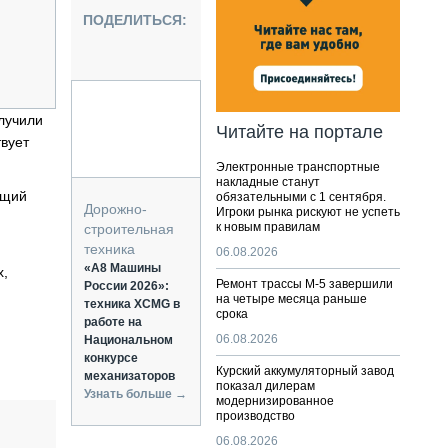
НАЛЬНАЯ ТЕХНИКА
ПОДЕЛИТЬСЯ:
ЖИРСКИЙ ТРАНСПОРТ
ОЗТЕХНИКА
КА СПЕЦИАЛЬНОГО НАЗНАЧЕНИЯ
РНАЯ ТЕХНИКА
лучили
Читайте на портале
твует
ТИКА И СКЛАД
Электронные транспортные
АТИЗАЦИЯ И ТЕХНОЛОГИИ
накладные станут
ящий
обязательными с 1 сентября.
ЕКТУЮЩИЕ И СЕРВИС
Дорожно-
Игроки рынка рискуют не успеть
к новым правилам
строительная
техника
06.08.2026
«А8 Машины
х,
Ремонт трассы М-5 завершили
России 2026»:
на четыре месяца раньше
техника XCMG в
срока
работе на
06.08.2026
Национальном
конкурсе
Курский аккумуляторный завод
механизаторов
показал дилерам
Узнать больше →
модернизированное
производство
06.08.2026