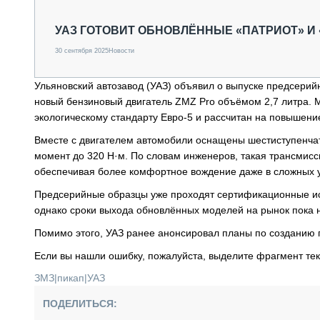
СПЕЦТЕХНИКА И ТРАНСПОРТ
ГРУЗОПЕРЕВОЗКИ
УАЗ ГОТОВИТ ОБНОВЛЁННЫЕ «ПАТРИОТ» И 
ФИНАНСЫ, ЛИЗИНГ, СТРАХОВАНИЕ
30 сентября 2025
Новости
ТЕХНИКА КРУПНЫМ ПЛАНОМ
ИСПЫТАТЕЛИ
Ульяновский автозавод (УАЗ) объявил о выпуске предсерий
ТЕХНОЛОГИИ
новый бензиновый двигатель ZMZ Pro объёмом 2,7 литра. Мо
ДОРОЖНАЯ ИНДУСТРИЯ
экологическому стандарту Евро-5 и рассчитан на повышени
СЕРВИСМЕНЫ
Вместе с двигателем автомобили оснащены шестиступенча
момент до 320 Н·м. По словам инженеров, такая трансмисс
обеспечивая более комфортное вождение даже в сложных 
Предсерийные образцы уже проходят сертификационные исп
однако сроки выхода обновлённых моделей на рынок пока 
Помимо этого, УАЗ ранее анонсировал планы по созданию 
Если вы нашли ошибку, пожалуйста, выделите фрагмент те
ЗМЗ
|
пикап
|
УАЗ
ПОДЕЛИТЬСЯ: