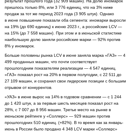
результат прошлого года (32 909 машин). На долю иномарок
пришлось только 8%, или 3 776 единиц, что на 3% ниже
продаж за тот же период 2023 года (3 905 штук). Однако
в июне повышение показали оба сегмента: иномарки выросли
на 19% (до 690 единиц) к июню 2023 г., а российские LCV —
на 15% (до 7 558 машин). При этом и в июньской статистике
наибольшую долю заняли российские марки — 92% против
8% у иномарок.
Больше половины рынка LCV в июне заняла марка «ГАЗ» — 4
499 проданных машин, что почти соответствует
прошлогодним показателям реализации — 4 547 единиц.
«ГАЗ» показал рост на 20% в первом полугодии, с 22 511 до
27 109 машин, и сохранил свои лидерские позиции с большим
отрывом от конкурентов.
«УАЗ» в июне вырос на 14% в годовом сравнении — с 1 244
до 1 420 штук, а за первые шесть месяцев показал рост на
28%, с 7 007 до 8 956 машин. Третье место на рынке в
июньском рейтинге у «Соллерс» — 929 машин против
прошлогодних 510 единиц. (+82%). В то время как за январь-
июнь в России было продано 4 348 LCV марки «Соллерс»