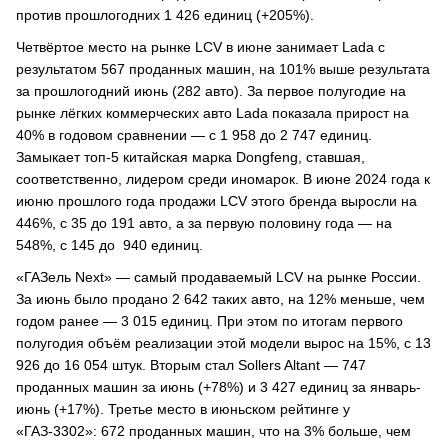
против прошлогодних 1 426 единиц (+205%).
Четвёртое место на рынке LCV в июне занимает Lada с
результатом 567 проданных машин, на 101% выше результата
за прошлогодний июнь (282 авто). За первое полугодие на
рынке лёгких коммерческих авто Lada показала прирост на
40% в годовом сравнении ― с 1 958 до 2 747 единиц.
Замыкает топ-5 китайская марка Dongfeng, ставшая,
соответственно, лидером среди иномарок. В июне 2024 года к
июню прошлого года продажи LCV этого бренда выросли на
446%, c 35 до 191 авто, а за первую половину года — на
548%, с 145 до 940 единиц.
«ГАЗель Next» — самый продаваемый LCV на рынке России.
За июнь было продано 2 642 таких авто, на 12% меньше, чем
годом ранее — 3 015 единиц. При этом по итогам первого
полугодия объём реализации этой модели вырос на 15%, с 13
926 до 16 054 штук. Вторым стал Sollers Altant — 747
проданных машин за июнь (+78%) и 3 427 единиц за январь-
июнь (+17%). Третье место в июньском рейтинге у
«ГАЗ-3302»: 672 проданных машин, что на 3% больше, чем