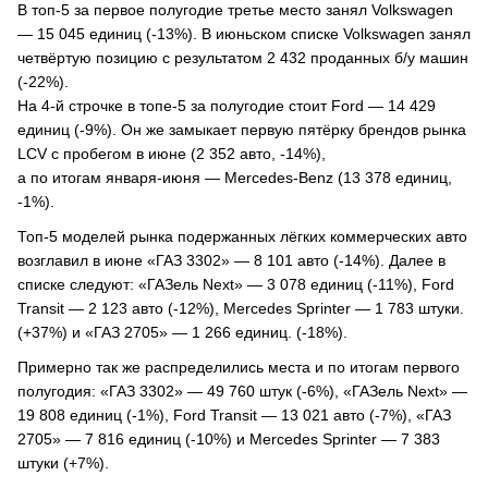
В топ-5 за первое полугодие третье место занял Volkswagen
— 15 045 единиц (-13%). В июньском списке Volkswagen занял
четвёртую позицию с результатом 2 432 проданных б/у машин
(-22%).
На 4-й строчке в топе-5 за полугодие стоит Ford — 14 429
единиц (-9%). Он же замыкает первую пятёрку брендов рынка
LCV с пробегом в июне (2 352 авто, -14%),
а по итогам января-июня — Mercedes-Benz (13 378 единиц,
-1%).
Топ-5 моделей рынка подержанных лёгких коммерческих авто
возглавил в июне «ГАЗ 3302» — 8 101 авто (-14%). Далее в
списке следуют: «ГАЗель Next» — 3 078 единиц (-11%), Ford
Transit — 2 123 авто (-12%), Mercedes Sprinter — 1 783 штуки.
(+37%) и «ГАЗ 2705» — 1 266 единиц. (-18%).
Примерно так же распределились места и по итогам первого
полугодия: «ГАЗ 3302» — 49 760 штук (-6%), «ГАЗель Next» —
19 808 единиц (-1%), Ford Transit — 13 021 авто (-7%), «ГАЗ
2705» — 7 816 единиц (-10%) и Mercedes Sprinter — 7 383
штуки (+7%).