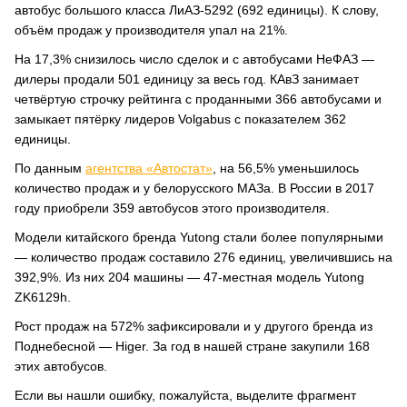
автобус большого класса ЛиАЗ-5292 (692 единицы). К слову,
объём продаж у производителя упал на 21%.
На 17,3% снизилось число сделок и с автобусами НеФАЗ —
дилеры продали 501 единицу за весь год. КАвЗ занимает
четвёртую строчку рейтинга с проданными 366 автобусами и
замыкает пятёрку лидеров Volgabus с показателем 362
единицы.
По данным
агентства «Автостат»
, на 56,5% уменьшилось
количество продаж и у белорусского МАЗа. В России в 2017
году приобрели 359 автобусов этого производителя.
Модели китайского бренда Yutong стали более популярными
— количество продаж составило 276 единиц, увеличившись на
392,9%. Из них 204 машины — 47-местная модель Yutong
ZK6129h.
Рост продаж на 572% зафиксировали и у другого бренда из
Поднебесной — Higer. За год в нашей стране закупили 168
этих автобусов.
Если вы нашли ошибку, пожалуйста, выделите фрагмент