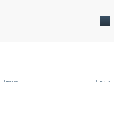
ТОПЛИВНЫЙ КРИЗИС
НОВОСТИ
CTT EXPO 2026
CTT EXPO 2025
КАК ПРОДЛИТЬ ЖИЗНЬ СПЕЦТЕХНИКЕ?
Главная
Новости
АНАЛИТИКА
ОБЗОР РЫНКА
ТЕХНИКА КРУПНЫМ ПЛАНОМ
ИСПЫТАТЕЛИ
ТЕХНОЛОГИИ
ДОРОЖНАЯ ИНДУСТРИЯ