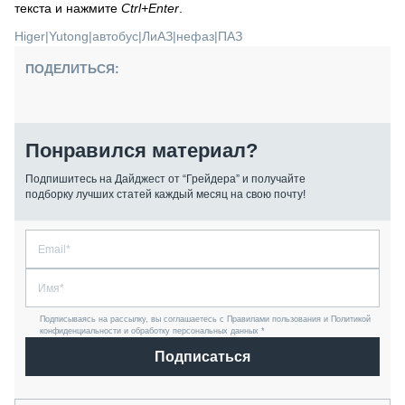
текста и нажмите
Ctrl+Enter
.
Higer
|
Yutong
|
автобус
|
ЛиАЗ
|
нефаз
|
ПАЗ
ПОДЕЛИТЬСЯ:
Понравился материал?
Подпишитесь на Дайджест от “Грейдера” и получайте
подборку лучших статей каждый месяц на свою почту!
Подписываясь на рассылку, вы соглашаетесь с Правилами пользования и Политикой
конфиденциальности и обработку персональных данных *
Подписаться