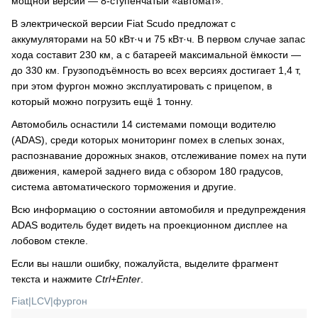
мощной версии — 8-ступенчатый «автомат».
В электрической версии Fiat Scudo предложат с
аккумуляторами на 50 кВт·ч и 75 кВт·ч. В первом случае запас
хода составит 230 км, а с батареей максимальной ёмкости —
до 330 км. Грузоподъёмность во всех версиях достигает 1,4 т,
при этом фургон можно эксплуатировать с прицепом, в
который можно погрузить ещё 1 тонну.
Автомобиль оснастили 14 системами помощи водителю
(ADAS), среди которых мониторинг помех в слепых зонах,
распознавание дорожных знаков, отслеживание помех на пути
движения, камерой заднего вида с обзором 180 градусов,
система автоматического торможения и другие.
Всю информацию о состоянии автомобиля и предупреждения
ADAS водитель будет видеть на проекционном дисплее на
лобовом стекле.
Если вы нашли ошибку, пожалуйста, выделите фрагмент
текста и нажмите
Ctrl+Enter
.
Fiat
|
LCV
|
фургон