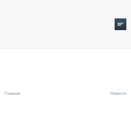
ТОПЛИВНЫЙ КРИЗИС
НОВОСТИ
CTT EXPO 2026
CTT EXPO 2025
КАК ПРОДЛИТЬ ЖИЗНЬ СПЕЦТЕХНИКЕ?
Главная
Новости
АНАЛИТИКА
ОБЗОР РЫНКА
ТЕХНИКА КРУПНЫМ ПЛАНОМ
ИСПЫТАТЕЛИ
ТЕХНОЛОГИИ
ДОРОЖНАЯ ИНДУСТРИЯ