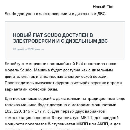
СЕРВИСМЕНЫ
Новый Fiat
Scudo доступен в электроверсии и с дизельным ДВС
СПЕЦПРОЕКТЫ
МЕРОПРИЯТИЯ
СТАТЬИ ПО КАТЕГОРИЯМ ТЕХНИКИ
НОВЫЙ FIAT SCUDO ДОСТУПЕН В
О ПРОЕКТЕ
ЭЛЕКТРОВЕРСИИ И С ДИЗЕЛЬНЫМ ДВС
20 декабря 2021
Новости
Линейку коммерческих автомобилей Fiat пополнила новая
модель Scudo. Машина будет доступна как с дизельным
двигателем, так и в полностью электрической версии.
Производитель выпускает фургон в четырёх версиях с тремя
вариантами колёсной базы.
Для поклонников версий c двигателями на традиционном виде
топлива машина будет доступна с моторами мощностями
102, 120, 145 и 177 л. с. Для первых двух вариантов
комплектация содержит 6-ступенчатую МКПП, для средней
мощности полагается 8-ступенчатая МКПП или АКПП, а для