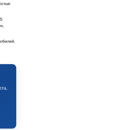
остью
-S
н,
мобилей,
рта,