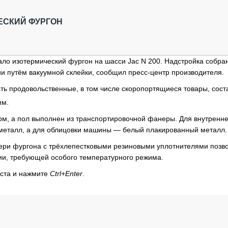
ОБЗОР ПРОШЕДШИХ МЕРОПРИЯТИЙ
КОММУ
БЛИЖАЙШИЕ МЕРОПРИЯТИЯ
ПАССА
ЕСКИЙ ФУРГОН
СЕЛЬХ
ТЕХНИ
КАРЬЕ
о изотермический фургон на шасси Jac N 200. Надстройка собран
ии путём вакуумной склейки, сообщил пресс-центр производителя.
ЛОГИС
АВТОМ
ть продовольственные, в том числе скоропортящиеся товары, сост
КОМПЛ
мм.
м, а пол выполнен из транспортировочной фанеры. Для внутренн
металл, а для облицовки машины — белый плакированный металл.
двери фургона с трёхлепестковыми резиновыми уплотнителями позв
ции, требующей особого температурного режима.
кста и нажмите
Ctrl+Enter
.