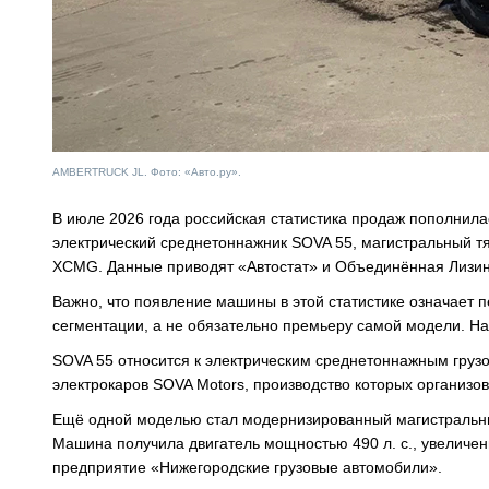
AMBERTRUCK JL. Фото: «Авто.ру».
В июле 2026 года российская статистика продаж пополнила
электрический среднетоннажник SOVA 55, магистральный тя
XCMG. Данные приводят «Автостат» и Объединённая Лизин
Важно, что появление машины в этой статистике означает
сегментации, а не обязательно премьеру самой модели. На
SOVA 55 относится к электрическим среднетоннажным груз
электрокаров SOVA Motors, производство которых организов
Ещё одной моделью стал модернизированный магистральны
Машина получила двигатель мощностью 490 л. с., увеличе
предприятие «Нижегородские грузовые автомобили».