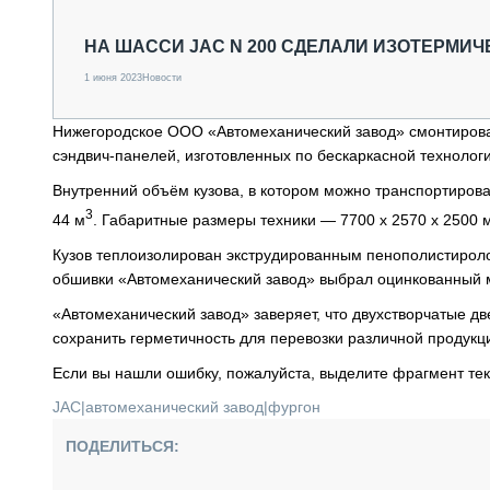
СПЕЦТЕХНИКА И ТРАНСПОРТ
ГРУЗОПЕРЕВОЗКИ
НА ШАССИ JAC N 200 СДЕЛАЛИ ИЗОТЕРМИЧ
ФИНАНСЫ, ЛИЗИНГ, СТРАХОВАНИЕ
1 июня 2023
Новости
ТЕХНИКА КРУПНЫМ ПЛАНОМ
ИСПЫТАТЕЛИ
Нижегородское ООО «Автомеханический завод» смонтировал
ТЕХНОЛОГИИ
сэндвич-панелей, изготовленных по бескаркасной технолог
ДОРОЖНАЯ ИНДУСТРИЯ
СЕРВИСМЕНЫ
Внутренний объём кузова, в котором можно транспортирова
3
44 м
. Габаритные размеры техники — 7700 х 2570 х 2500 
Кузов теплоизолирован экструдированным пенополистироло
обшивки «Автомеханический завод» выбрал оцинкованный 
«Автомеханический завод» заверяет, что двухстворчатые 
сохранить герметичность для перевозки различной продук
Если вы нашли ошибку, пожалуйста, выделите фрагмент те
JAC
|
автомеханический завод
|
фургон
ПОДЕЛИТЬСЯ: