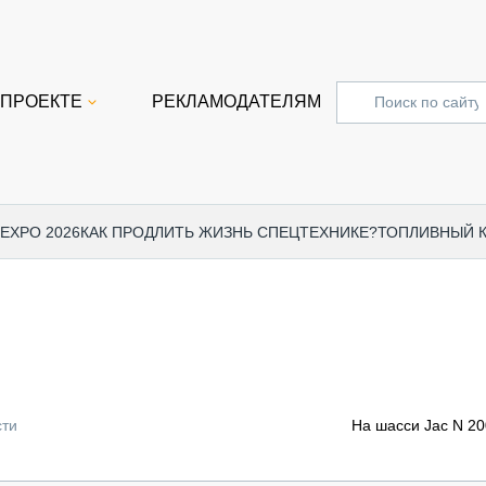
 ПРОЕКТЕ
РЕКЛАМОДАТЕЛЯМ
 EXPO 2026
КАК ПРОДЛИТЬ ЖИЗНЬ СПЕЦТЕХНИКЕ?
ТОПЛИВНЫЙ 
СПЕЦПРОЕКТЫ
СТАТЬ
EXPO CTT 2024
ДОРОЖ
EXPO CTT 2023
ГРУЗО
EXPO CTT 2022
КОММЕ
сти
На шасси Jac N 2
КОМТРАНС 2021
ПОДЪЁ
МЕРОПРИЯТИЯ
ПРИЦЕ