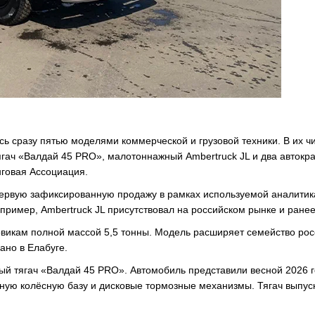
сь сразу пятью моделями коммерческой и грузовой техники. В их ч
гач «Валдай 45 PRO», малотоннажный Ambertruck JL и два автокр
говая Ассоциация.
 первую зафиксированную продажу в рамках используемой аналити
пример, Ambertruck JL присутствовал на российском рынке и ранее
овикам полной массой 5,5 тонны. Модель расширяет семейство рос
ано в Елабуге.
й тягач «Валдай 45 PRO». Автомобиль представили весной 2026 г
нную колёсную базу и дисковые тормозные механизмы. Тягач выпус