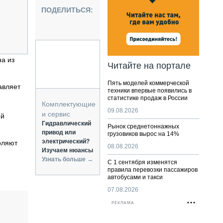
НАЛЬНАЯ ТЕХНИКА
ПОДЕЛИТЬСЯ:
ЖИРСКИЙ ТРАНСПОРТ
ОЗТЕХНИКА
КА СПЕЦИАЛЬНОГО НАЗНАЧЕНИЯ
РНАЯ ТЕХНИКА
а из
Читайте на портале
ТИКА И СКЛАД
Пять моделей коммерческой
АТИЗАЦИЯ И ТЕХНОЛОГИИ
авляет
техники впервые появились в
статистике продаж в России
ЕКТУЮЩИЕ И СЕРВИС
Комплектующие
09.08.2026
и сервис
ей
Гидравлический
Рынок среднетоннажных
привод или
грузовиков вырос на 14%
электрический?
оляют
08.08.2026
Изучаем нюансы
Узнать больше →
С 1 сентября изменятся
правила перевозки пассажиров
автобусами и такси
07.08.2026
РЕКЛАМА