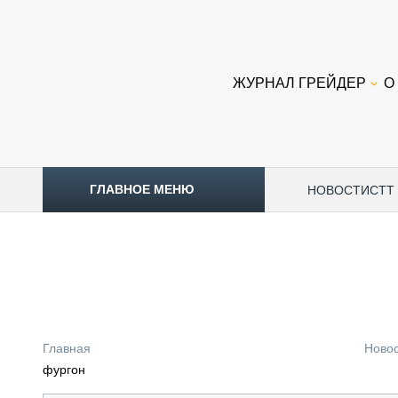
ЖУРНАЛ ГРЕЙДЕР
О
ГЛАВНОЕ МЕНЮ
НОВОСТИ
CTT
ТОПЛИВНЫЙ КРИЗИС
НОВОСТИ
CTT EXPO 2026
CTT EXPO 2025
КАК ПРОДЛИТЬ ЖИЗНЬ СПЕЦТЕХНИКЕ?
Главная
Ново
АНАЛИТИКА
фургон
ОБЗОР РЫНКА