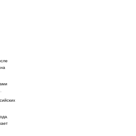
исле
ана
ками
.
сийских
ода.
кает