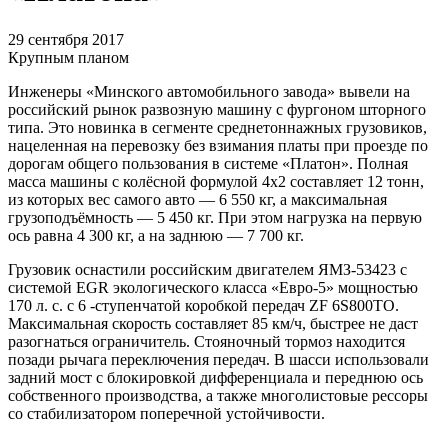
29 сентября 2017
Крупным планом
Инженеры «Минского автомобильного завода» вывели на
российский рынок развозную машину с фургоном шторного
типа. Это новинка в сегменте среднетоннажных грузовиков,
нацеленная на перевозку без взимания платы при проезде по
дорогам общего пользования в системе «Платон». Полная
масса машины с колёсной формулой 4х2 составляет 12 тонн,
из которых вес самого авто — 6 550 кг, а максимальная
грузоподъёмность — 5 450 кг. При этом нагрузка на первую
ось равна 4 300 кг, а на заднюю — 7 700 кг.
Грузовик оснастили российским двигателем ЯМЗ-53423 с
системой EGR экологического класса «Евро-5» мощностью
170 л. с. с 6 -ступенчатой коробкой передач ZF 6S800TO.
Максимальная скорость составляет 85 км/ч, быстрее не даст
разогнаться ограничитель. Стояночный тормоз находится
позади рычага переключения передач. В шасси использовали
задний мост с блокировкой дифференциала и переднюю ось
собственного производства, а также многолистовые рессоры
со стабилизатором поперечной устойчивости.