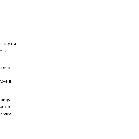
ь горюч.
ет с
зидент
 уже в
иницу
оят в
ак оно