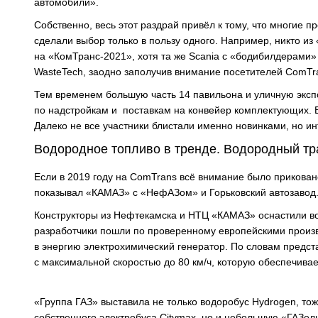
автомобили».
Собственно, весь этот раздрай привёл к тому, что многие 
сделали выбор только в пользу одного. Например, никто из
на «КомТранс-2021», хотя та же Scania с «бодибилдерами»
WasteTech, заодно заполучив внимание посетителей ComTr
Тем временем большую часть 14 павильона и уличную экс
по надстройкам и поставкам на конвейер комплектующих. 
Далеко не все участники блистали именно новинками, но ин
Водородное топливо в тренде. Водородный тр
Если в 2019 году на ComTrans всё внимание было приковано
показывал «КАМАЗ» с «НефАЗом» и Горьковский автозавод
Конструкторы из Нефтекамска и НТЦ «КАМАЗ» оснастили в
разработчики пошли по проверенному европейскими произв
в энергию электрохимический генератор. По словам предста
с максимальной скоростью до 80 км/ч, которую обеспечивае
«Группа ГАЗ» выставила не только водоробус Hydrogen, тож
собственного электробуса Citymax, но и небольшую «ГАЗель