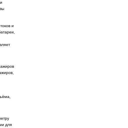
ки
авы
токов и
батареи,
вляет
сажиров
ажиров,
бъёма,
метру
ми для