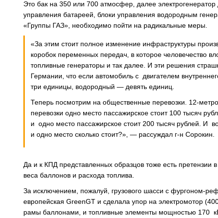
Это бак на 350 или 700 атмосфер, далее электрогенератор 
управления батареей, блоки управления водородным генер
«Группы ГАЗ», необходимо пойти на радикальные меры.
«За этим стоит полное изменение инфраструктуры произ
коробок переменных передач, в которое человечество вл
топливные генераторы и так далее. И эти решения страшн
Германии, что если автомобиль с двигателем внутреннего
три единицы, водородный — девять единиц.
Теперь посмотрим на общественные перевозки. 12-метров
перевозки одно место пассажирское стоит 100 тысяч руб
и одно место пассажирское стоит 200 тысяч рублей. И в
и одно место сколько стоит?», — рассуждал г-н Сорокин.
Да и к КПД представленных образцов тоже есть претензии 
веса баллонов и расхода топлива.
За исключением, пожалуй, грузового шасси с фургоном-ре
европейская GreenGT и сделала упор на электромотор (40
рамы баллонами, и топливные элементы мощностью 170 кВ