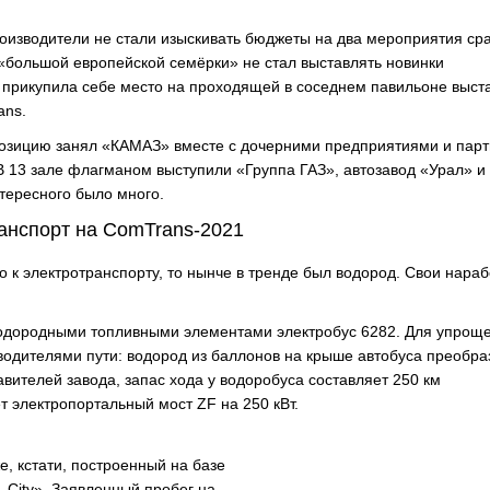
производители не стали изыскивать бюджеты на два мероприятия сра
 «большой европейской семёрки» не стал выставлять новинки
 прикупила себе место на проходящей в соседнем павильоне выст
ans.
позицию занял «КАМАЗ» вместе с дочерними предприятиями и пар
В 13 зале флагманом выступили «Группа ГАЗ», автозавод «Урал» и
тересного было много.
анспорт на ComTrans-2021
 к электротранспорту, то нынче в тренде был водород. Свои нараб
.
одородными топливными элементами электробус 6282. Для упрощ
одителями пути: водород из баллонов на крыше автобуса преобра
вителей завода, запас хода у водоробуса составляет 250 км
т электропортальный мост ZF на 250 кВт.
е, кстати, построенный на базе
 City». Заявленный пробег на