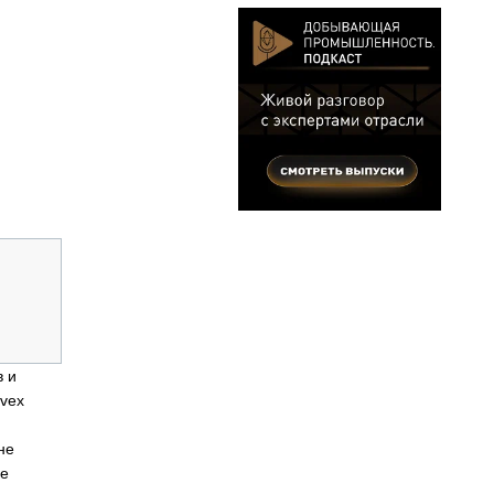
в и
vex
не
ие