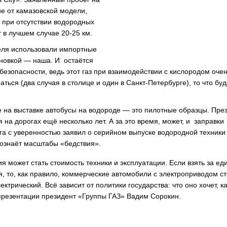
ие от камазовской модели,
в при отсутствии водородных
т в лучшем случае 20-25 км.
теля использовали импортные
ановкой — наша. И остаётся
езопасности, ведь этот газ при взаимодействии с кислородом очен
аться (два случая в столице и один в Санкт-Петербурге), то что буд
ые на выставке автобусы на водороде — это пилотные образцы. Пре
я на дорогах ещё несколько лет. А за это время, может, и заправки
га с уверенностью заявил о серийном выпуске водородной техники
осознаёт масштабы «бедствия».
 может стать стоимость техники и эксплуатации. Если взять за ед
, то, как правило, коммерческие автомобили с электроприводом ст
ктрический. Всё зависит от политики государства: что оно хочет, к
презентации президент «Группы ГАЗ» Вадим Сорокин.