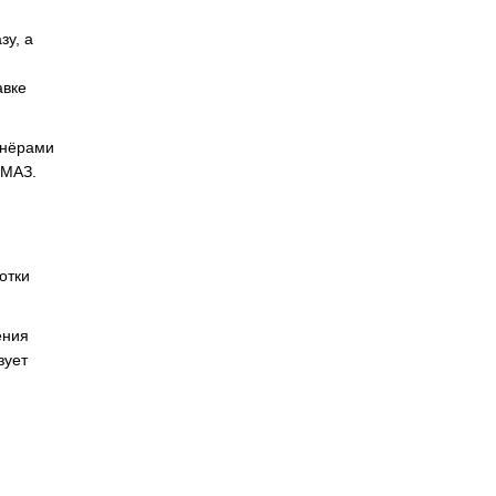
зу, а
авке
тнёрами
 МАЗ.
отки
ения
зует