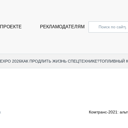
 ПРОЕКТЕ
РЕКЛАМОДАТЕЛЯМ
 EXPO 2026
КАК ПРОДЛИТЬ ЖИЗНЬ СПЕЦТЕХНИКЕ?
ТОПЛИВНЫЙ 
СПЕЦПРОЕКТЫ
СТАТЬ
EXPO CTT 2024
ДОРОЖ
EXPO CTT 2023
ГРУЗО
EXPO CTT 2022
КОММЕ
к
Комтранс-2021: аль
КОМТРАНС 2021
ПОДЪЁ
МЕРОПРИЯТИЯ
ПРИЦЕ