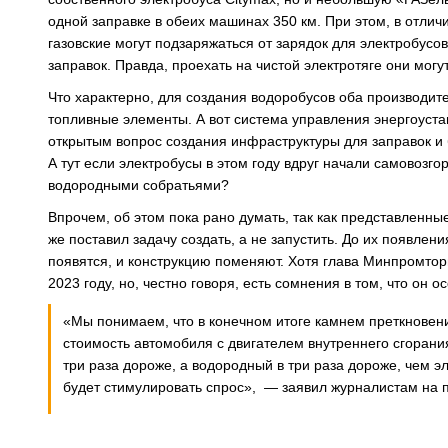
одной заправке в обеих машинах 350 км. При этом, в отлич
газовские могут подзаряжаться от зарядок для электробусо
заправок. Правда, проехать на чистой электротяге они могу
Что характерно, для создания водоробусов оба производи
топливные элементы. А вот система управления энергоуст
открытым вопрос создания инфраструктуры для заправок и б
А тут если электробусы в этом году вдруг начали самовозгор
водородными собратьями?
Впрочем, об этом пока рано думать, так как представленн
же поставил задачу создать, а не запустить. До их появлени
появятся, и конструкцию поменяют. Хотя глава Минпромтор
2023 году, но, честно говоря, есть сомнения в том, что он 
«Мы понимаем, что в конечном итоге камнем преткновения
стоимость автомобиля с двигателем внутреннего сгорания
три раза дороже, а водородный в три раза дороже, чем эле
будет стимулировать спрос», — заявил журналистам на 