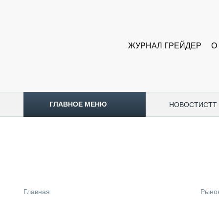
ЖУРНАЛ ГРЕЙДЕР
О
ГЛАВНОЕ МЕНЮ
НОВОСТИ
CTT
ТОПЛИВНЫЙ КРИЗИС
НОВОСТИ
CTT EXPO 2026
CTT EXPO 2025
КАК ПРОДЛИТЬ ЖИЗНЬ СПЕЦТЕХНИКЕ?
Главная
Рыно
АНАЛИТИКА
ОБЗОР РЫНКА