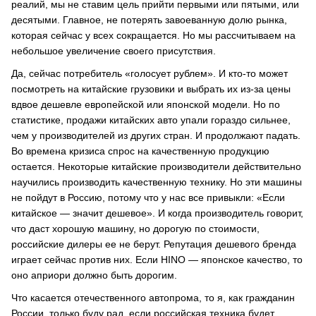
реалий, мы не ставим цель прийти первыми или пятыми, или
десятыми. Главное, не потерять завоеванную долю рынка,
которая сейчас у всех сокращается. Но мы рассчитываем на
небольшое увеличение своего присутствия.
Да, сейчас потребитель «голосует рублем». И кто-то может
посмотреть на китайские грузовики и выбрать их из-за цены
вдвое дешевле европейской или японской модели. Но по
статистике, продажи китайских авто упали гораздо сильнее,
чем у производителей из других стран. И продолжают падать.
Во времена кризиса спрос на качественную продукцию
остается. Некоторые китайские производители действительно
научились производить качественную технику. Но эти машины
не пойдут в Россию, потому что у нас все привыкли: «Если
китайское — значит дешевое». И когда производитель говорит,
что даст хорошую машину, но дорогую по стоимости,
российские дилеры ее не берут. Репутация дешевого бренда
играет сейчас против них. Если HINO — японское качество, то
оно априори должно быть дорогим.
Что касается отечественного автопрома, то я, как гражданин
России, только буду рад, если российская техника будет