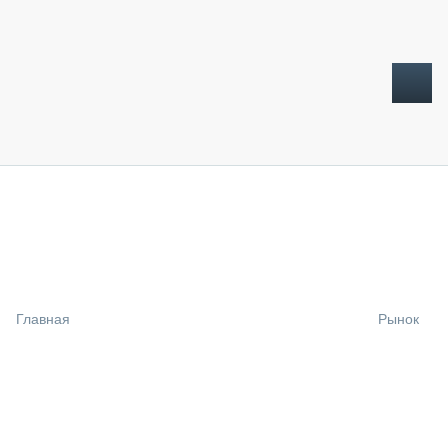
ТОПЛИВНЫЙ КРИЗИС
НОВОСТИ
CTT EXPO 2026
CTT EXPO 2025
КАК ПРОДЛИТЬ ЖИЗНЬ СПЕЦТЕХНИКЕ?
Главная
Рынок
АНАЛИТИКА
ОБЗОР РЫНКА
ТЕХНИКА КРУПНЫМ ПЛАНОМ
ИСПЫТАТЕЛИ
ТЕХНОЛОГИИ
ДОРОЖНАЯ ИНДУСТРИЯ