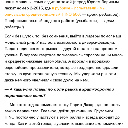
наши машины, сама ездит на такой (перед Юрием Зориным
лежит номер 2-2015, где
в рубрике «Испытатели» мы
описывали среднетоннажный HINO 500
,
— прим. редакции
).
Профессиональный подход к работе (улыбается,
— прим.
редакции
).
Если без шуток, то, без сомнения, выйти в лидеры помог наш
модельный ряд. У нас есть возможность диверсификации.
Падает один сегмент рынка — другой остается на прежнем
уровне. В первом квартале пользовались спросом наши мало-
и среднетоннажные автомобили. А просели в продажах
европейские производители, которые традиционно сделали
ставку на крупнотоннажную технику. Мы удержали рынок и
даже немного увеличили свою долю на нем.
— А какие-то планы по доле рынка в краткосрочной
перспективе есть?
— Мне этот год напоминает гонку Париж-Дакар, где не столь
важно первенство. Главное, дойти до финиша. Грузовики
HINO постоянно участвуют в этом ралли и всегда доходят до
конца. Как и в этой гонке, в условиях нынешних экономических