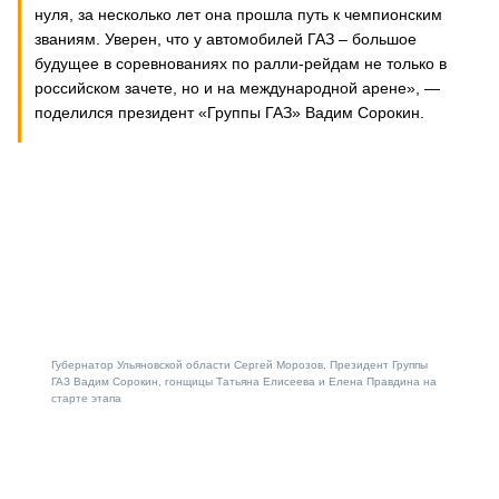
нуля, за несколько лет она прошла путь к чемпионским
званиям. Уверен, что у автомобилей ГАЗ – большое
будущее в соревнованиях по ралли-рейдам не только в
российском зачете, но и на международной арене», —
поделился президент «Группы ГАЗ» Вадим Сорокин.
Губернатор Ульяновской области Сергей Морозов, Президент Группы
ГАЗ Вадим Сорокин, гонщицы Татьяна Елисеева и Елена Правдина на
старте этапа