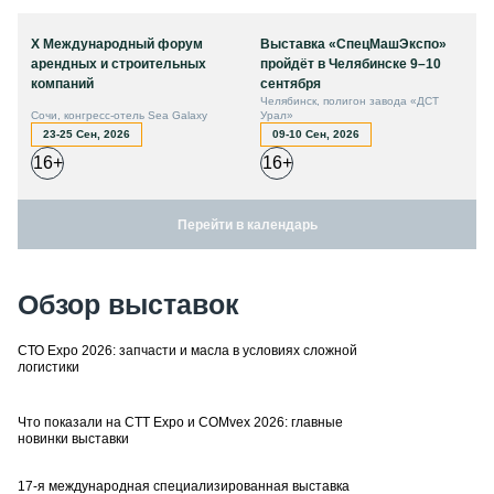
X Международный форум
Выставка «СпецМашЭкспо»
арендных и строительных
пройдёт в Челябинске 9–10
компаний
сентября
Челябинск, полигон завода «ДСТ
Сочи, конгресс-отель Sea Galaxy
Урал»
23-25 Сен, 2026
09-10 Сен, 2026
16+
16+
Перейти в календарь
Обзор выставок
СТО Expo 2026: запчасти и масла в условиях сложной
логистики
Что показали на CTT Expo и COMvex 2026: главные
новинки выставки
17-я международная специализированная выставка