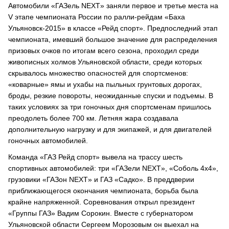
Автомобили «ГАЗель NEXT» заняли первое и третье места на
V этапе чемпионата России по ралли-рейдам «Баха
Ульяновск-2015» в классе «Рейд спорт». Предпоследний этап
чемпионата, имевший большое значение для распределения
призовых очков по итогам всего сезона, проходил среди
живописных холмов Ульяновской области, среди которых
скрывалось множество опасностей для спортсменов:
«коварные» ямы и ухабы на пыльных грунтовых дорогах,
броды, резкие повороты, неожиданные спуски и подъемы. В
таких условиях за три гоночных дня спортсменам пришлось
преодолеть более 700 км. Летняя жара создавала
дополнительную нагрузку и для экипажей, и для двигателей
гоночных автомобилей.
Команда «ГАЗ Рейд спорт» вывела на трассу шесть
спортивных автомобилей: три «ГАЗели NEXT», «Соболь 4х4»,
грузовики «ГАЗон NEXT» и ГАЗ «Садко». В преддверии
приближающегося окончания чемпионата, борьба была
крайне напряженной. Соревнования открыл президент
«Группы ГАЗ» Вадим Сорокин. Вместе с губернатором
Ульяновской области Сергеем Морозовым он выехал на