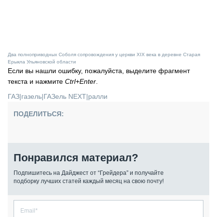
Два полноприводных Соболя сопровождения у церкви XIX века в деревне Старая
Ерыкла Ульяновской области
Если вы нашли ошибку, пожалуйста, выделите фрагмент
текста и нажмите
Ctrl+Enter
.
ГАЗ
|
газель
|
ГАЗель NEXT
|
ралли
ПОДЕЛИТЬСЯ:
Понравился материал?
Подпишитесь на Дайджест от “Грейдера” и получайте
подборку лучших статей каждый месяц на свою почту!