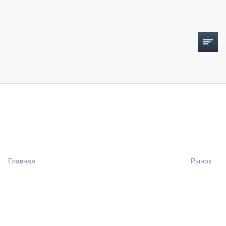
ТОПЛИВНЫЙ КРИЗИС
НОВОСТИ
CTT EXPO 2026
CTT EXPO 2025
КАК ПРОДЛИТЬ ЖИЗНЬ СПЕЦТЕХНИКЕ?
Главная
Рынок
АНАЛИТИКА
ОБЗОР РЫНКА
ТЕХНИКА КРУПНЫМ ПЛАНОМ
ИСПЫТАТЕЛИ
ТЕХНОЛОГИИ
ДОРОЖНАЯ ИНДУСТРИЯ