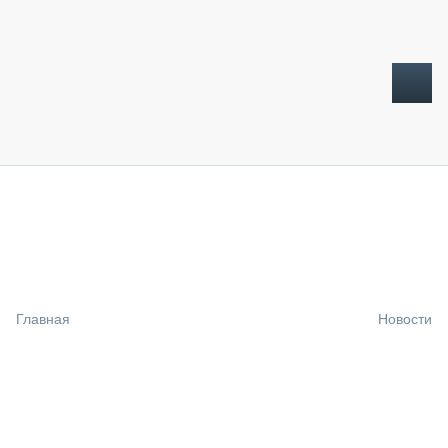
ТОПЛИВНЫЙ КРИЗИС
НОВОСТИ
CTT EXPO 2026
CTT EXPO 2025
КАК ПРОДЛИТЬ ЖИЗНЬ СПЕЦТЕХНИКЕ?
Главная
Новости
АНАЛИТИКА
ОБЗОР РЫНКА
ТЕХНИКА КРУПНЫМ ПЛАНОМ
ИСПЫТАТЕЛИ
ТЕХНОЛОГИИ
ДОРОЖНАЯ ИНДУСТРИЯ