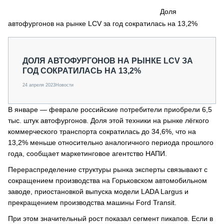
СЕРВИСМЕНЫ
Доля
автофургонов на рынке LCV за год сократилась на 13,2%
СПЕЦПРОЕКТЫ
МЕРОПРИЯТИЯ
СТАТЬИ ПО КАТЕГОРИЯМ ТЕХНИКИ
ДОЛЯ АВТОФУРГОНОВ НА РЫНКЕ LCV ЗА
О ПРОЕКТЕ
ГОД СОКРАТИЛАСЬ НА 13,2%
24 апреля 2023
Новости
В январе — феврале российские потребители приобрели 6,5
тыс. штук автофургонов. Доля этой техники на рынке лёгкого
коммерческого транспорта сократилась до 34,6%, что на
13,2% меньше относительно аналогичного периода прошлого
года, сообщает маркетинговое агентство НАПИ.
Перераспределение структуры рынка эксперты связывают с
сокращением производства на Горьковском автомобильном
заводе, приостановкой выпуска модели LADA Largus и
прекращением производства машины Ford Transit.
При этом значительный рост показал сегмент пикапов. Если в