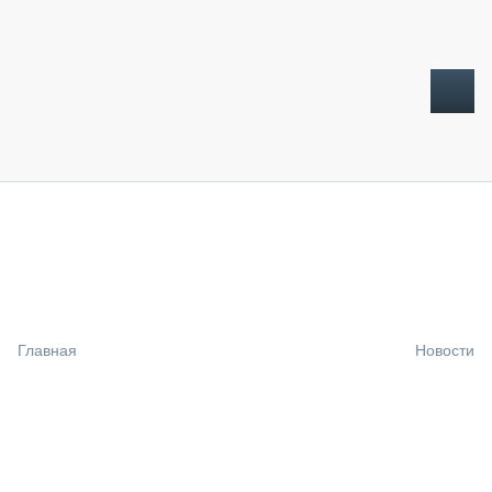
ТОПЛИВНЫЙ КРИЗИС
НОВОСТИ
CTT EXPO 2026
CTT EXPO 2025
КАК ПРОДЛИТЬ ЖИЗНЬ СПЕЦТЕХНИКЕ?
Главная
Новости
АНАЛИТИКА
ОБЗОР РЫНКА
ТЕХНИКА КРУПНЫМ ПЛАНОМ
ИСПЫТАТЕЛИ
ТЕХНОЛОГИИ
ДОРОЖНАЯ ИНДУСТРИЯ