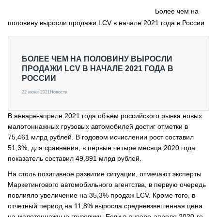
СЕРВИСМЕНЫ
Более чем на
половину выросли продажи LCV в начале 2021 года в России
СПЕЦПРОЕКТЫ
МЕРОПРИЯТИЯ
СТАТЬИ ПО КАТЕГОРИЯМ ТЕХНИКИ
БОЛЕЕ ЧЕМ НА ПОЛОВИНУ ВЫРОСЛИ
О ПРОЕКТЕ
ПРОДАЖИ LCV В НАЧАЛЕ 2021 ГОДА В
РОССИИ
22 июня 2021
Новости
В январе-апреле 2021 года объём российского рынка новых
малотоннажных грузовых автомобилей достиг отметки в
75,461 млрд рублей. В годовом исчислении рост составил
51,3%, для сравнения, в первые четыре месяца 2020 года
показатель составил 49,891 млрд рублей.
На столь позитивное развитие ситуации, отмечают эксперты
Маркетингового автомобильного агентства, в первую очередь
повлияло увеличение на 35,3% продаж LCV. Кроме того, в
отчетный период на 11,8% выросла средневзвешенная цена
на малотоннажные грузовики. Если в январе-апреле 2020-го