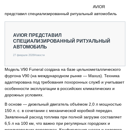
СЕРВИСМЕНЫ
AVIOR
представил специализированный ритуальный автомобиль
СПЕЦПРОЕКТЫ
МЕРОПРИЯТИЯ
СТАТЬИ ПО КАТЕГОРИЯМ ТЕХНИКИ
AVIOR ПРЕДСТАВИЛ
О ПРОЕКТЕ
СПЕЦИАЛИЗИРОВАННЫЙ РИТУАЛЬНЫЙ
АВТОМОБИЛЬ
27 февраля 2026
Новости
Модель V90 Funeral создана на базе цельнометаллического
фургона V90 (на международном рынке — Maxus). Техника
адаптирована под требования похоронных служб и учитывает
особенности эксплуатации в российских климатических и
дорожных условиях.
В основе — дизельный двигатель объёмом 2,0 л мощностью
150 л. с. в сочетании с механической коробкой передач.
Заявленный расход топлива при полной загрузке составляет
6,5 л на 100 км, что важно при регулярных городских и
междугородних перевозках. Конфигурация шасси и силового