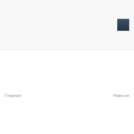
ТОПЛИВНЫЙ КРИЗИС
НОВОСТИ
CTT EXPO 2026
CTT EXPO 2025
КАК ПРОДЛИТЬ ЖИЗНЬ СПЕЦТЕХНИКЕ?
Главная
Новости
АНАЛИТИКА
ОБЗОР РЫНКА
ТЕХНИКА КРУПНЫМ ПЛАНОМ
ИСПЫТАТЕЛИ
ТЕХНОЛОГИИ
ДОРОЖНАЯ ИНДУСТРИЯ