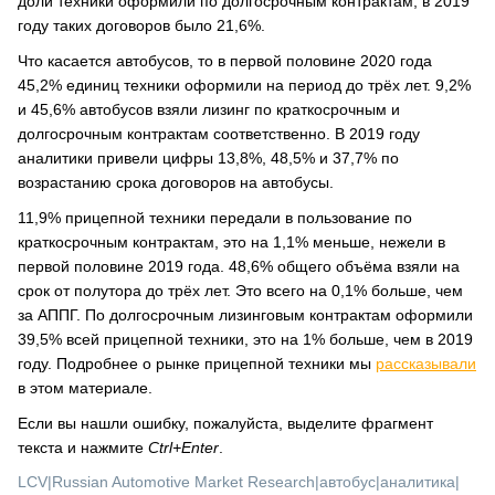
доли техники оформили по долгосрочным контрактам, в 2019
году таких договоров было 21,6%.
Что касается автобусов, то в первой половине 2020 года
45,2% единиц техники оформили на период до трёх лет. 9,2%
и 45,6% автобусов взяли лизинг по краткосрочным и
долгосрочным контрактам соответственно. В 2019 году
аналитики привели цифры 13,8%, 48,5% и 37,7% по
возрастанию срока договоров на автобусы.
11,9% прицепной техники передали в пользование по
краткосрочным контрактам, это на 1,1% меньше, нежели в
первой половине 2019 года. 48,6% общего объёма взяли на
срок от полутора до трёх лет. Это всего на 0,1% больше, чем
за АППГ. По долгосрочным лизинговым контрактам оформили
39,5% всей прицепной техники, это на 1% больше, чем в 2019
году. Подробнее о рынке прицепной техники мы
рассказывали
в этом материале.
Если вы нашли ошибку, пожалуйста, выделите фрагмент
текста и нажмите
Ctrl+Enter
.
LCV
|
Russian Automotive Market Research
|
автобус
|
аналитика
|