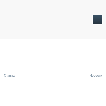
ТОПЛИВНЫЙ КРИЗИС
НОВОСТИ
CTT EXPO 2026
CTT EXPO 2025
КАК ПРОДЛИТЬ ЖИЗНЬ СПЕЦТЕХНИКЕ?
Главная
Новости
АНАЛИТИКА
ОБЗОР РЫНКА
ТЕХНИКА КРУПНЫМ ПЛАНОМ
ИСПЫТАТЕЛИ
ТЕХНОЛОГИИ
ДОРОЖНАЯ ИНДУСТРИЯ