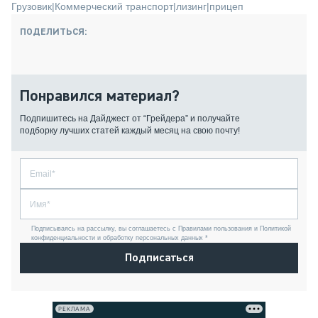
Грузовик
|
Коммерческий транспорт
|
лизинг
|
прицеп
ПОДЕЛИТЬСЯ:
Понравился материал?
Подпишитесь на Дайджест от “Грейдера” и получайте
подборку лучших статей каждый месяц на свою почту!
Подписываясь на рассылку, вы соглашаетесь с Правилами пользования и Политикой
конфиденциальности и обработку персональных данных *
Подписаться
РЕКЛАМА