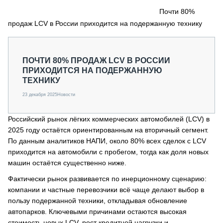
СЕРВИСМЕНЫ
Почти 80%
продаж LCV в России приходится на подержанную технику
СПЕЦПРОЕКТЫ
МЕРОПРИЯТИЯ
СТАТЬИ ПО КАТЕГОРИЯМ ТЕХНИКИ
ПОЧТИ 80% ПРОДАЖ LCV В РОССИИ
О ПРОЕКТЕ
ПРИХОДИТСЯ НА ПОДЕРЖАННУЮ
ТЕХНИКУ
23 декабря 2025
Новости
Российский рынок лёгких коммерческих автомобилей (LCV) в
2025 году остаётся ориентированным на вторичный сегмент.
По данным аналитиков НАПИ, около 80% всех сделок с LCV
приходится на автомобили с пробегом, тогда как доля новых
машин остаётся существенно ниже.
Фактически рынок развивается по инерционному сценарию:
компании и частные перевозчики всё чаще делают выбор в
пользу подержанной техники, откладывая обновление
автопарков. Ключевыми причинами остаются высокая
стоимость новых LCV, рост кредитной нагрузки и