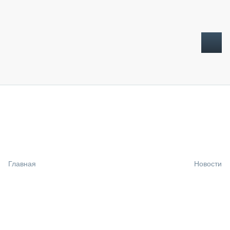
ТОПЛИВНЫЙ КРИЗИС
НОВОСТИ
CTT EXPO 2026
CTT EXPO 2025
КАК ПРОДЛИТЬ ЖИЗНЬ СПЕЦТЕХНИКЕ?
Главная
Новости
АНАЛИТИКА
ОБЗОР РЫНКА
ТЕХНИКА КРУПНЫМ ПЛАНОМ
ИСПЫТАТЕЛИ
ТЕХНОЛОГИИ
ДОРОЖНАЯ ИНДУСТРИЯ