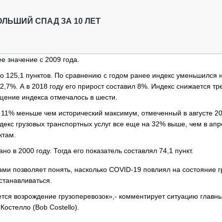
ОБЗОР ПРОШЕДШИХ МЕРОПРИЯТИЙ
КОММУ
БЛИЖАЙШИЕ МЕРОПРИЯТИЯ
ПАССА
ЛЬШИЙ СПАД ЗА 10 ЛЕТ
СЕЛЬХ
ТЕХНИ
КАРЬЕ
е значение с 2009 года.
ЛОГИС
до 125,1 пунктов. По сравнению с годом ранее индекс уменьшился 
АВТОМ
2,7%. А в 2018 году его прирост составил 8%. Индекс снижается тр
щение индекса отмечалось в шести.
КОМПЛ
 11% меньше чем исторический максимум, отмеченный в августе 20
ндекс грузовых транспортных услуг все еще на 32% выше, чем в ап
ктам.
 в 2000 году. Тогда его показатель составлял 74,1 пункт.
и позволяет понять, насколько COVID-19 повлиял на состояние г
станавливаться.
нется возрождение грузоперевозок»,- комментирует ситуацию главн
остелло (Bob Costello).