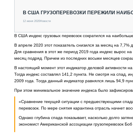
СПЕЦТЕХНИКА И ТРАНСПОРТ
ГРУЗОПЕРЕВОЗКИ
В США ГРУЗОПЕРЕВОЗКИ ПЕРЕЖИЛИ НАИБО
ФИНАНСЫ, ЛИЗИНГ, СТРАХОВАНИЕ
12 июня 2020
Новости
ТЕХНИКА КРУПНЫМ ПЛАНОМ
ИСПЫТАТЕЛИ
В США индекс грузовых перевозок сократился на наибольше
ТЕХНОЛОГИИ
ДОРОЖНАЯ ИНДУСТРИЯ
В апреле 2020 этот показатель снизился за месяц на 7,7% 
СЕРВИСМЕНЫ
Для сравнения в этот же период 2019 года индекс вырос на 
месяц подряд. Причем из последних восьми месяцев сокра
В настоящий момент этот индикатор деловой активности на
Тогда индекс составлял 141,2 пункта. Не смотря на спад, и
2009 года. Тогда данный индикатор равнялся лишь 94,9 пун
При этом минимальное значение индекса было зафиксировано
«Сравнение текущей ситуации с предшествующими спадам
перевозок. По мере снятия карантина отрасль начнет вос
Однако глубина спада показывает, насколько долго затя
экономист Американской ассоциации грузоперевозок Боб К