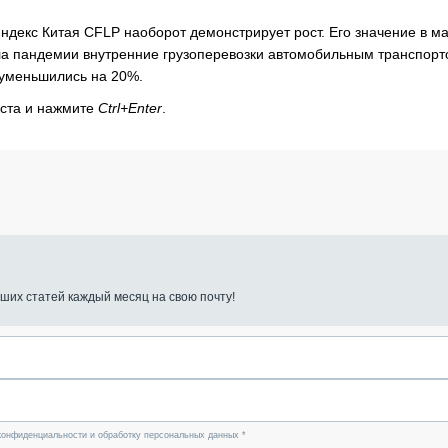
ндекс Китая CFLP наоборот демонстрирует рост. Его значение в м
чала пандемии внутренние грузоперевозки автомобильным транспор
 уменьшились на 20%.
кста и нажмите
Ctrl+Enter
.
ших статей каждый месяц на свою почту!
конфиденциальности и обработку персональных данных *