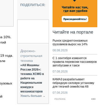
НАЛЬНАЯ ТЕХНИКА
ПОДЕЛИТЬСЯ:
ЖИРСКИЙ ТРАНСПОРТ
ОЗТЕХНИКА
КА СПЕЦИАЛЬНОГО НАЗНАЧЕНИЯ
РНАЯ ТЕХНИКА
Читайте на портале
ТИКА И СКЛАД
на 10%.
Рынок среднетоннажных
АТИЗАЦИЯ И ТЕХНОЛОГИИ
етий
грузовиков вырос на 14%
ЕКТУЮЩИЕ И СЕРВИС
08.08.2026
Дорожно-
19 года.
строительная
С 1 сентября изменятся
техника
реле
правила перевозки пассажиров
«А8 Машины
автобусами и такси
России 2026»:
07.08.2026
техника XCMG в
работе на
КАМАЗ разрабатывает
Национальном
рузовых
гибридную силовую установку
для тягачей семейства К6
конкурсе
механизаторов
07.08.2026
Узнать больше →
ый
РЕКЛАМА