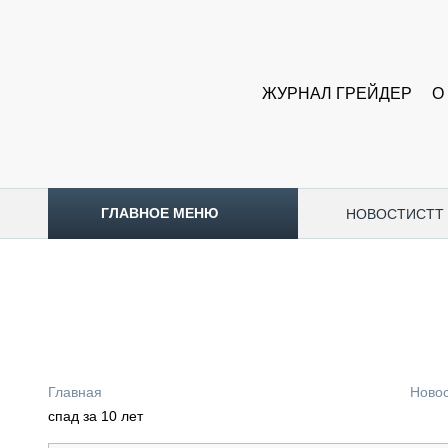
ЖУРНАЛ ГРЕЙДЕР
О
ГЛАВНОЕ МЕНЮ
НОВОСТИ
CTT
ТОПЛИВНЫЙ КРИЗИС
НОВОСТИ
CTT EXPO 2026
CTT EXPO 2025
КАК ПРОДЛИТЬ ЖИЗНЬ СПЕЦТЕХНИКЕ?
Главная
Ново
АНАЛИТИКА
спад за 10 лет
ОБЗОР РЫНКА