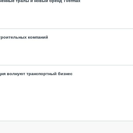
чённые тралы и новый бренд Tvermax
троительных компаний
одня волнуют транспортный бизнес