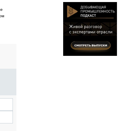
ае
том