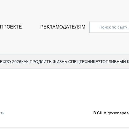
 ПРОЕКТЕ
РЕКЛАМОДАТЕЛЯМ
 EXPO 2026
КАК ПРОДЛИТЬ ЖИЗНЬ СПЕЦТЕХНИКЕ?
ТОПЛИВНЫЙ 
СПЕЦПРОЕКТЫ
СТАТЬ
EXPO CTT 2024
ДОРОЖ
EXPO CTT 2023
ГРУЗО
EXPO CTT 2022
КОММЕ
сти
В США грузоперев
КОМТРАНС 2021
ПОДЪЁ
МЕРОПРИЯТИЯ
ПРИЦЕ