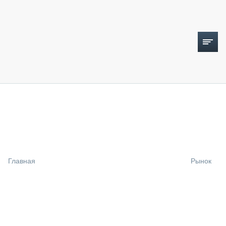
ТОПЛИВНЫЙ КРИЗИС
НОВОСТИ
CTT EXPO 2026
CTT EXPO 2025
КАК ПРОДЛИТЬ ЖИЗНЬ СПЕЦТЕХНИКЕ?
Главная
Рынок
АНАЛИТИКА
ОБЗОР РЫНКА
ТЕХНИКА КРУПНЫМ ПЛАНОМ
ИСПЫТАТЕЛИ
ТЕХНОЛОГИИ
ДОРОЖНАЯ ИНДУСТРИЯ