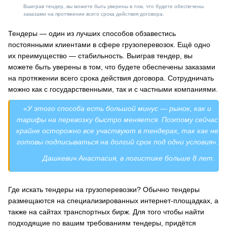
Выиграв тендер, вы можете быть уверены в том, что будете обеспечены
заказами на протяжении всего срока действия договора.
Тендеры — один из лучших способов обзавестись
постоянными клиентами в сфере грузоперевозок. Ещё одно
их преимущество — стабильность. Выиграв тендер, вы
можете быть уверены в том, что будете обеспечены заказами
на протяжении всего срока действия договора. Сотрудничать
можно как с государственными, так и с частными компаниями.
«
У этого способа есть большой минус
—
рынок, как и
тарифы на перевозку быстро меняется. Поэтому сейчас
крайне осторожно все участвуют в тендерах, так как не
готовы подписываться на долгий срок под одни условия
».
Дашкевич Анастасия, в логистике больше 8 лет
.
Где искать тендеры на грузоперевозки? Обычно тендеры
размещаются на специализированных интернет-площадках, а
также на сайтах транспортных бирж. Для того чтобы найти
подходящие по вашим требованиям тендеры, придётся