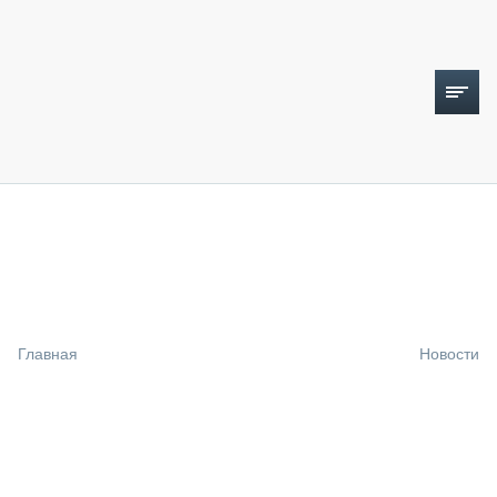
ТОПЛИВНЫЙ КРИЗИС
НОВОСТИ
CTT EXPO 2026
CTT EXPO 2025
КАК ПРОДЛИТЬ ЖИЗНЬ СПЕЦТЕХНИКЕ?
Главная
Новости
АНАЛИТИКА
ОБЗОР РЫНКА
ТЕХНИКА КРУПНЫМ ПЛАНОМ
ИСПЫТАТЕЛИ
ТЕХНОЛОГИИ
ДОРОЖНАЯ ИНДУСТРИЯ