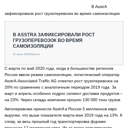
СЕРВИСМЕНЫ
В AsstrA
зафиксировали рост грузоперевозок во время самоизоляции
СПЕЦПРОЕКТЫ
МЕРОПРИЯТИЯ
СТАТЬИ ПО КАТЕГОРИЯМ ТЕХНИКИ
В ASSTRA ЗАФИКСИРОВАЛИ РОСТ
О ПРОЕКТЕ
ГРУЗОПЕРЕВОЗОК ВО ВРЕМЯ
САМОИЗОЛЯЦИИ
16 июня 2020
Новости
С марта по май 2020 года, когда в большинстве регионов
России ввели режим самоизоляции, логистический оператор
AsstrA-Associated Traffic AG отметил рост грузоперевозок на
20% по сравнению с аналогичным периодом 2019 года. За
март и апрель особенно подрос сегмент доставки продуктов –
на 23%. Через склады компании прошло 130 000 тонн грузов.
Автоперевозки принесли AsstrA в России 5 миллионов евро
выручки, что выше показателя марта-мая 2019 года на 13%. К
слову, за весь прошлый год транспортировка фурами
принесла 17 миллионов евро. Из-за роста популярности