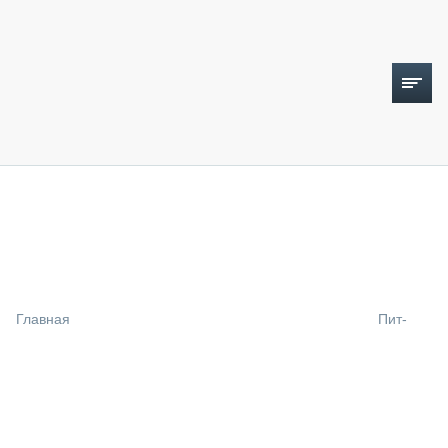
ТОПЛИВНЫЙ КРИЗИС
НОВОСТИ
CTT EXPO 2026
CTT EXPO 2025
КАК ПРОДЛИТЬ ЖИЗНЬ СПЕЦТЕХНИКЕ?
Главная
Пит-
АНАЛИТИКА
ОБЗОР РЫНКА
ТЕХНИКА КРУПНЫМ ПЛАНОМ
ИСПЫТАТЕЛИ
ТЕХНОЛОГИИ
ДОРОЖНАЯ ИНДУСТРИЯ