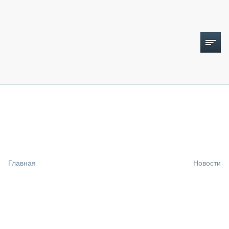
ТОПЛИВНЫЙ КРИЗИС
НОВОСТИ
CTT EXPO 2026
CTT EXPO 2025
КАК ПРОДЛИТЬ ЖИЗНЬ СПЕЦТЕХНИКЕ?
Главная
Новости
АНАЛИТИКА
ОБЗОР РЫНКА
ТЕХНИКА КРУПНЫМ ПЛАНОМ
ИСПЫТАТЕЛИ
ТЕХНОЛОГИИ
ДОРОЖНАЯ ИНДУСТРИЯ