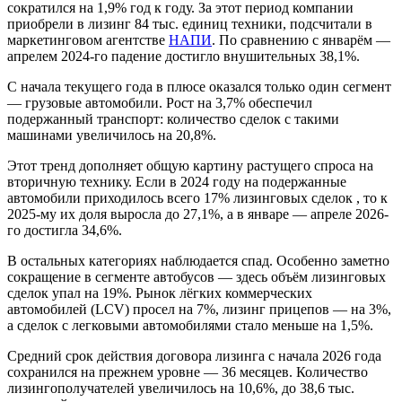
сократился на 1,9% год к году. За этот период компании
приобрели в лизинг 84 тыс. единиц техники, подсчитали в
маркетинговом агентстве
НАПИ
. По сравнению с январём —
апрелем 2024-го падение достигло внушительных 38,1%.
С начала текущего года в плюсе оказался только один сегмент
— грузовые автомобили. Рост на 3,7% обеспечил
подержанный транспорт: количество сделок с такими
машинами увеличилось на 20,8%.
Этот тренд дополняет общую картину растущего спроса на
вторичную технику. Если в 2024 году на подержанные
автомобили приходилось всего 17% лизинговых сделок , то к
2025-му их доля выросла до 27,1%, а в январе — апреле 2026-
го достигла 34,6%.
В остальных категориях наблюдается спад. Особенно заметно
сокращение в сегменте автобусов — здесь объём лизинговых
сделок упал на 19%. Рынок лёгких коммерческих
автомобилей (LCV) просел на 7%, лизинг прицепов — на 3%,
а сделок с легковыми автомобилями стало меньше на 1,5%.
Средний срок действия договора лизинга с начала 2026 года
сохранился на прежнем уровне — 36 месяцев. Количество
лизингополучателей увеличилось на 10,6%, до 38,6 тыс.