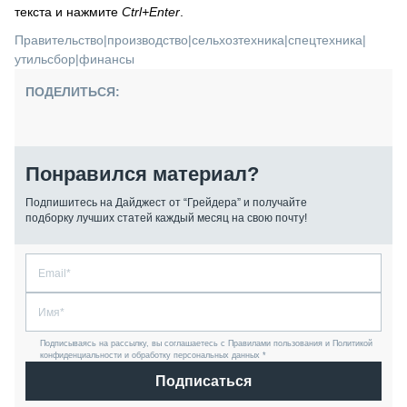
текста и нажмите
Ctrl+Enter
.
Правительство
|
производство
|
сельхозтехника
|
спецтехника
|
утильсбор
|
финансы
ПОДЕЛИТЬСЯ:
Понравился материал?
Подпишитесь на Дайджест от “Грейдера” и получайте
подборку лучших статей каждый месяц на свою почту!
Подписываясь на рассылку, вы соглашаетесь с Правилами пользования и Политикой
конфиденциальности и обработку персональных данных *
Подписаться