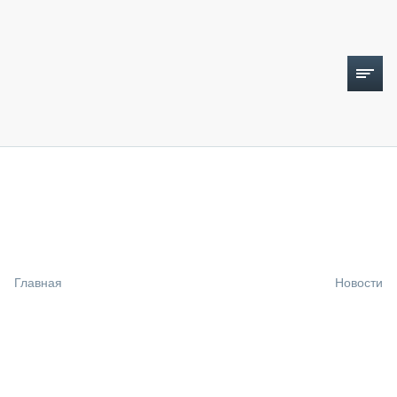
ТОПЛИВНЫЙ КРИЗИС
НОВОСТИ
CTT EXPO 2026
CTT EXPO 2025
КАК ПРОДЛИТЬ ЖИЗНЬ СПЕЦТЕХНИКЕ?
Главная
Новости
АНАЛИТИКА
ОБЗОР РЫНКА
ТЕХНИКА КРУПНЫМ ПЛАНОМ
ИСПЫТАТЕЛИ
ТЕХНОЛОГИИ
ДОРОЖНАЯ ИНДУСТРИЯ