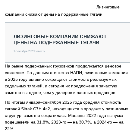
СЕРВИСМЕНЫ
Лизинговые
компании снижают цены на подержанные тягачи
СПЕЦПРОЕКТЫ
МЕРОПРИЯТИЯ
СТАТЬИ ПО КАТЕГОРИЯМ ТЕХНИКИ
ЛИЗИНГОВЫЕ КОМПАНИИ СНИЖАЮТ
О ПРОЕКТЕ
ЦЕНЫ НА ПОДЕРЖАННЫЕ ТЯГАЧИ
17 октября 2025
Новости
На рынке подержанных грузовиков продолжается ценовое
снижение. По данным агентства НАПИ, лизинговые компании
в 2025 году активно сокращают стоимость реализуемых
седельных тягачей, и сегодня их предложения зачастую
заметно выгоднее, чем у дилеров и частных продавцов.
По итогам января–сентября 2025 года средняя стоимость
тягачей Sitrak C7H 4×2, находящихся в продаже у лизинговых
структур, заметно сократилась. Машины 2022 года выпуска
подешевели на 31,8%, 2023-го — на 30,7%, а 2024-го — на
22%.