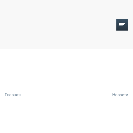
ТОПЛИВНЫЙ КРИЗИС
НОВОСТИ
CTT EXPO 2026
CTT EXPO 2025
КАК ПРОДЛИТЬ ЖИЗНЬ СПЕЦТЕХНИКЕ?
Главная
Новости
АНАЛИТИКА
ОБЗОР РЫНКА
ТЕХНИКА КРУПНЫМ ПЛАНОМ
ИСПЫТАТЕЛИ
ТЕХНОЛОГИИ
ДОРОЖНАЯ ИНДУСТРИЯ