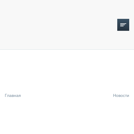
ТОПЛИВНЫЙ КРИЗИС
НОВОСТИ
CTT EXPO 2026
CTT EXPO 2025
КАК ПРОДЛИТЬ ЖИЗНЬ СПЕЦТЕХНИКЕ?
Главная
Новости
АНАЛИТИКА
ОБЗОР РЫНКА
ТЕХНИКА КРУПНЫМ ПЛАНОМ
ИСПЫТАТЕЛИ
ТЕХНОЛОГИИ
ДОРОЖНАЯ ИНДУСТРИЯ