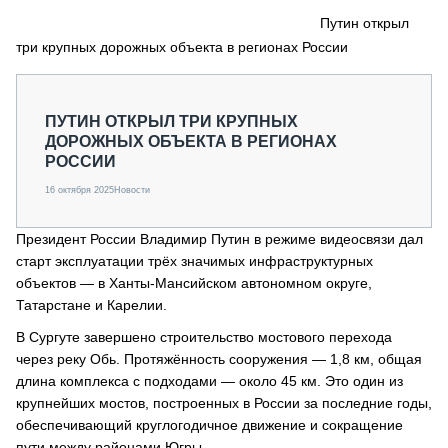
СЕРВИСМЕНЫ
Путин открыл
три крупных дорожных объекта в регионах России
СПЕЦПРОЕКТЫ
МЕРОПРИЯТИЯ
СТАТЬИ ПО КАТЕГОРИЯМ ТЕХНИКИ
ПУТИН ОТКРЫЛ ТРИ КРУПНЫХ
О ПРОЕКТЕ
ДОРОЖНЫХ ОБЪЕКТА В РЕГИОНАХ
РОССИИ
16 октября 2025
Новости
Президент России Владимир Путин в режиме видеосвязи дал
старт эксплуатации трёх значимых инфраструктурных
объектов — в Ханты-Мансийском автономном округе,
Татарстане и Карелии.
В Сургуте завершено строительство мостового перехода
через реку Обь. Протяжённость сооружения — 1,8 км, общая
длина комплекса с подходами — около 45 км. Это один из
крупнейших мостов, построенных в России за последние годы,
обеспечивающий круглогодичное движение и сокращение
пути между районами Югры.