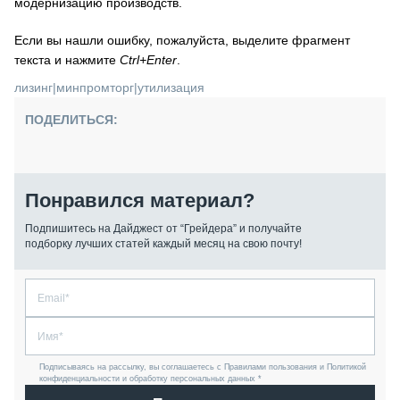
модернизацию производств.
Если вы нашли ошибку, пожалуйста, выделите фрагмент
текста и нажмите
Ctrl+Enter
.
лизинг
|
минпромторг
|
утилизация
ПОДЕЛИТЬСЯ:
Понравился материал?
Подпишитесь на Дайджест от “Грейдера” и получайте
подборку лучших статей каждый месяц на свою почту!
Подписываясь на рассылку, вы соглашаетесь с Правилами пользования и Политикой
конфиденциальности и обработку персональных данных *