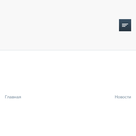
ТОПЛИВНЫЙ КРИЗИС
НОВОСТИ
CTT EXPO 2026
CTT EXPO 2025
КАК ПРОДЛИТЬ ЖИЗНЬ СПЕЦТЕХНИКЕ?
Главная
Новости
АНАЛИТИКА
ОБЗОР РЫНКА
ТЕХНИКА КРУПНЫМ ПЛАНОМ
ИСПЫТАТЕЛИ
ТЕХНОЛОГИИ
ДОРОЖНАЯ ИНДУСТРИЯ