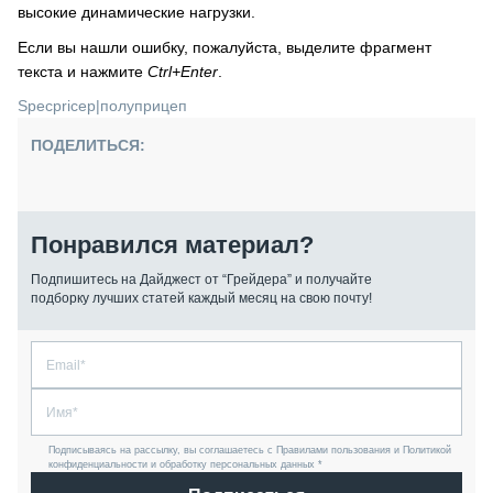
высокие динамические нагрузки.
Если вы нашли ошибку, пожалуйста, выделите фрагмент
текста и нажмите
Ctrl+Enter
.
Specpricep
|
полуприцеп
ПОДЕЛИТЬСЯ:
Понравился материал?
Подпишитесь на Дайджест от “Грейдера” и получайте
подборку лучших статей каждый месяц на свою почту!
Подписываясь на рассылку, вы соглашаетесь с Правилами пользования и Политикой
конфиденциальности и обработку персональных данных *