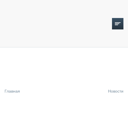
ТОПЛИВНЫЙ КРИЗИС
НОВОСТИ
CTT EXPO 2026
CTT EXPO 2025
КАК ПРОДЛИТЬ ЖИЗНЬ СПЕЦТЕХНИКЕ?
Главная
Новости
АНАЛИТИКА
ОБЗОР РЫНКА
ТЕХНИКА КРУПНЫМ ПЛАНОМ
ИСПЫТАТЕЛИ
ТЕХНОЛОГИИ
ДОРОЖНАЯ ИНДУСТРИЯ