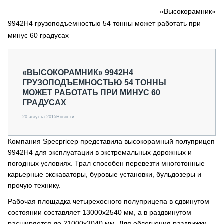
СЕРВИСМЕНЫ
«Высокорамник»
9942Н4 грузоподъемностью 54 тонны может работать при
СПЕЦПРОЕКТЫ
МЕРОПРИЯТИЯ
минус 60 градусах
СТАТЬИ ПО КАТЕГОРИЯМ ТЕХНИКИ
О ПРОЕКТЕ
«ВЫСОКОРАМНИК» 9942Н4
ГРУЗОПОДЪЕМНОСТЬЮ 54 ТОННЫ
МОЖЕТ РАБОТАТЬ ПРИ МИНУС 60
ГРАДУСАХ
20 августа 2015
Новости
Компания Specpricep представила высокорамный полуприцеп
9942Н4 для эксплуатации в экстремальных дорожных и
погодных условиях. Трал способен перевезти многотонные
карьерные экскаваторы, буровые установки, бульдозеры и
прочую технику.
Рабочая площадка четырехосного полуприцепа в сдвинутом
состоянии составляет 13000х2540 мм, а в раздвинутом
расширяется до 21000х3040 мм. Для облегчения раздвижки