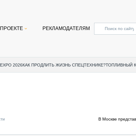
 ПРОЕКТЕ
РЕКЛАМОДАТЕЛЯМ
 EXPO 2026
КАК ПРОДЛИТЬ ЖИЗНЬ СПЕЦТЕХНИКЕ?
ТОПЛИВНЫЙ 
СПЕЦПРОЕКТЫ
СТАТЬ
EXPO CTT 2024
ДОРОЖ
EXPO CTT 2023
ГРУЗО
EXPO CTT 2022
КОММЕ
сти
В Москве представ
КОМТРАНС 2021
ПОДЪЁ
МЕРОПРИЯТИЯ
ПРИЦЕ