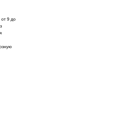
 от 9 до
з
я
мозную