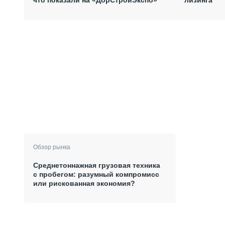
что показали на «ДорСтройЭкспо»
Обзор рынка
Среднетоннажная грузовая техника
с пробегом: разумный компромисс
или рискованная экономия?