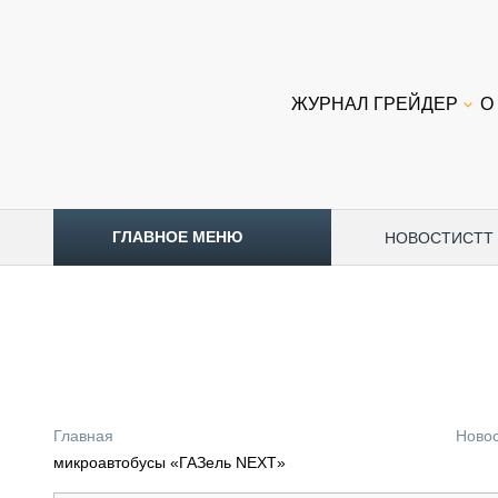
ЖУРНАЛ ГРЕЙДЕР
О
ГЛАВНОЕ МЕНЮ
НОВОСТИ
CTT
ТОПЛИВНЫЙ КРИЗИС
НОВОСТИ
CTT EXPO 2026
CTT EXPO 2025
КАК ПРОДЛИТЬ ЖИЗНЬ СПЕЦТЕХНИКЕ?
Главная
Ново
АНАЛИТИКА
микроавтобусы «ГАЗель NEXT»
ОБЗОР РЫНКА