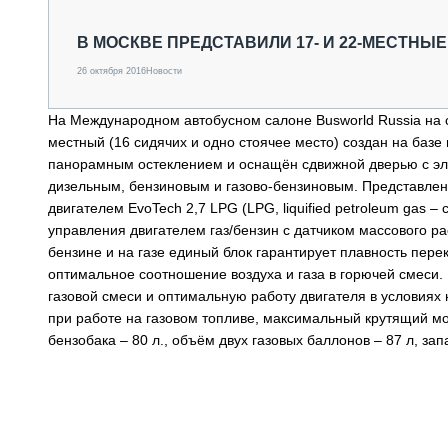
СПЕЦТЕХНИКА И ТРАНСПОРТ
ГРУЗОПЕРЕВОЗКИ
В МОСКВЕ ПРЕДСТАВИЛИ 17- И 22-МЕСТНЫ
ФИНАНСЫ, ЛИЗИНГ, СТРАХОВАНИЕ
26 октября 2016
Новости
ТЕХНИКА КРУПНЫМ ПЛАНОМ
ИСПЫТАТЕЛИ
На Международном автобусном салоне Busworld Russia на 
ТЕХНОЛОГИИ
местный (16 сидячих и одно стоячее место) создан на баз
ДОРОЖНАЯ ИНДУСТРИЯ
панорамным остеклением и оснащён сдвижной дверью с эле
СЕРВИСМЕНЫ
дизельным, бензиновым и газово-бензиновым. Представле
двигателем EvoTech 2,7 LPG (LPG, liquified petroleum gas 
управления двигателем газ/бензин с датчиком массового 
бензине и на газе единый блок гарантирует плавность пере
оптимальное соотношение воздуха и газа в горючей смеси
газовой смеси и оптимальную работу двигателя в условиях н
при работе на газовом топливе, максимальный крутящий мо
бензобака – 80 л., объём двух газовых баллонов – 87 л, зап