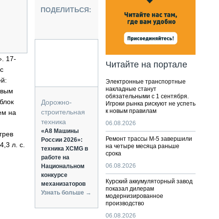
НАЛЬНАЯ ТЕХНИКА
ПОДЕЛИТЬСЯ:
ЖИРСКИЙ ТРАНСПОРТ
ОЗТЕХНИКА
КА СПЕЦИАЛЬНОГО НАЗНАЧЕНИЯ
РНАЯ ТЕХНИКА
. 17-
Читайте на портале
с
ТИКА И СКЛАД
й:
Электронные транспортные
АТИЗАЦИЯ И ТЕХНОЛОГИИ
накладные станут
овым
обязательными с 1 сентября.
ЕКТУЮЩИЕ И СЕРВИС
блок
Дорожно-
Игроки рынка рискуют не успеть
к новым правилам
строительная
ем на
техника
06.08.2026
«А8 Машины
грев
Ремонт трассы М-5 завершили
России 2026»:
,3 л. с.
на четыре месяца раньше
техника XCMG в
срока
работе на
06.08.2026
Национальном
конкурсе
Курский аккумуляторный завод
механизаторов
показал дилерам
Узнать больше →
модернизированное
производство
06.08.2026