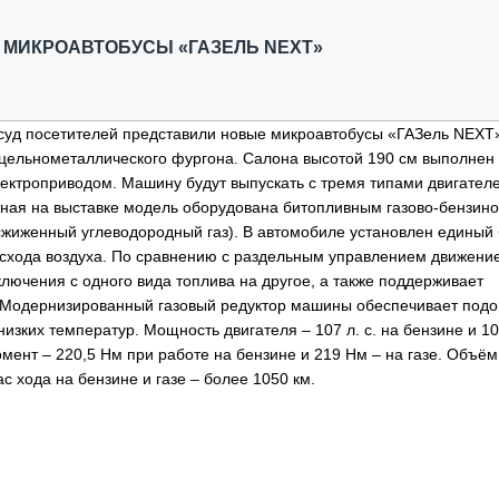
ОБЗОР ПРОШЕДШИХ МЕРОПРИЯТИЙ
КОММУ
БЛИЖАЙШИЕ МЕРОПРИЯТИЯ
ПАССА
Е МИКРОАВТОБУСЫ «ГАЗЕЛЬ NEXT»
СЕЛЬХ
ТЕХНИ
КАРЬЕ
суд посетителей представили новые микроавтобусы «ГАЗель NEXT»
е цельнометаллического фургона. Салона высотой 190 см выполнен 
ЛОГИС
ктроприводом. Машину будут выпускать с тремя типами двигателе
АВТОМ
нная на выставке модель оборудована битопливным газово-бензин
КОМПЛ
– сжиженный углеводородный газ). В автомобиле установлен единый 
расхода воздуха. По сравнению с раздельным управлением движени
ключения с одного вида топлива на другое, а также поддерживает
. Модернизированный газовый редуктор машины обеспечивает подо
изких температур. Мощность двигателя – 107 л. с. на бензине и 104
мент – 220,5 Нм при работе на бензине и 219 Нм – на газе. Объём
ас хода на бензине и газе – более 1050 км.