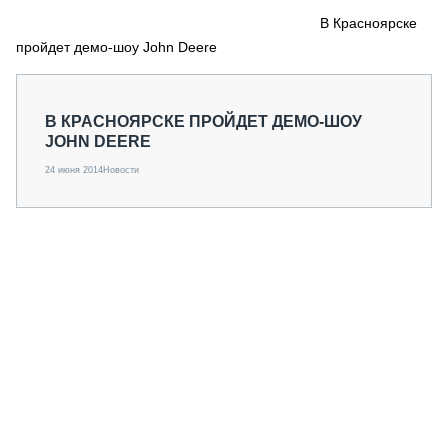
СЕРВИСМЕНЫ
В Красноярске
пройдет демо-шоу John Deere
СПЕЦПРОЕКТЫ
МЕРОПРИЯТИЯ
СТАТЬИ ПО КАТЕГОРИЯМ ТЕХНИКИ
В КРАСНОЯРСКЕ ПРОЙДЕТ ДЕМО-ШОУ
О ПРОЕКТЕ
JOHN DEERE
24 июня 2014
Новости