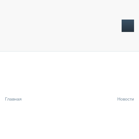
ТОПЛИВНЫЙ КРИЗИС
НОВОСТИ
CTT EXPO 2026
CTT EXPO 2025
КАК ПРОДЛИТЬ ЖИЗНЬ СПЕЦТЕХНИКЕ?
Главная
Новости
АНАЛИТИКА
ОБЗОР РЫНКА
ТЕХНИКА КРУПНЫМ ПЛАНОМ
ИСПЫТАТЕЛИ
ТЕХНОЛОГИИ
ДОРОЖНАЯ ИНДУСТРИЯ