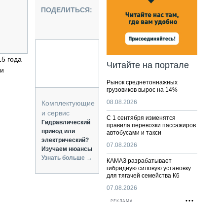
НАЛЬНАЯ ТЕХНИКА
ПОДЕЛИТЬСЯ:
ЖИРСКИЙ ТРАНСПОРТ
ОЗТЕХНИКА
КА СПЕЦИАЛЬНОГО НАЗНАЧЕНИЯ
РНАЯ ТЕХНИКА
5 года
Читайте на портале
 и
ТИКА И СКЛАД
Рынок среднетоннажных
АТИЗАЦИЯ И ТЕХНОЛОГИИ
грузовиков вырос на 14%
ЕКТУЮЩИЕ И СЕРВИС
08.08.2026
Комплектующие
и сервис
С 1 сентября изменятся
Гидравлический
правила перевозки пассажиров
привод или
автобусами и такси
электрический?
07.08.2026
Изучаем нюансы
Узнать больше →
КАМАЗ разрабатывает
гибридную силовую установку
для тягачей семейства К6
07.08.2026
РЕКЛАМА