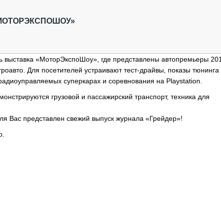
ОБЗОР ПРОШЕДШИХ МЕРОПРИЯТИЙ
КОММУ
БЛИЖАЙШИЕ МЕРОПРИЯТИЯ
ПАССА
МОТОРЭКСПОШОУ»
СЕЛЬХ
ТЕХНИ
КАРЬЕ
ь выставка «МоторЭкспоШоу», где представлены автопремьеры 201
троавто. Для посетителей устраивают тест-драйвы, показы тюнинга
ЛОГИС
адиоуправляемых суперкарах и соревнования на Playstation.
АВТОМ
онстрируются грузовой и пассажирский транспорт, техника для
КОМПЛ
ля Вас представлен свежий выпуск журнала «Грейдер»!
о.