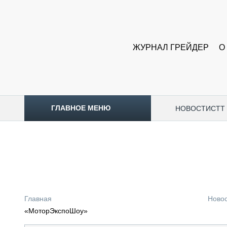
ЖУРНАЛ ГРЕЙДЕР
О
ГЛАВНОЕ МЕНЮ
НОВОСТИ
CTT
ТОПЛИВНЫЙ КРИЗИС
НОВОСТИ
CTT EXPO 2026
CTT EXPO 2025
КАК ПРОДЛИТЬ ЖИЗНЬ СПЕЦТЕХНИКЕ?
Главная
Ново
АНАЛИТИКА
«МоторЭкспоШоу»
ОБЗОР РЫНКА