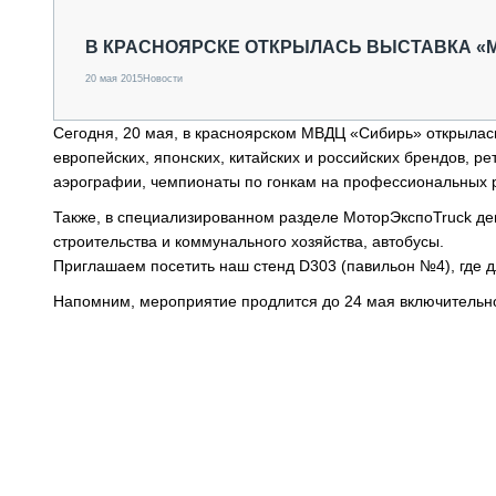
СПЕЦТЕХНИКА И ТРАНСПОРТ
ГРУЗОПЕРЕВОЗКИ
В КРАСНОЯРСКЕ ОТКРЫЛАСЬ ВЫСТАВКА «
ФИНАНСЫ, ЛИЗИНГ, СТРАХОВАНИЕ
20 мая 2015
Новости
ТЕХНИКА КРУПНЫМ ПЛАНОМ
ИСПЫТАТЕЛИ
Сегодня, 20 мая, в красноярском МВДЦ «Сибирь» открылас
ТЕХНОЛОГИИ
европейских, японских, китайских и российских брендов, ре
ДОРОЖНАЯ ИНДУСТРИЯ
аэрографии, чемпионаты по гонкам на профессиональных р
СЕРВИСМЕНЫ
Также, в специализированном разделе МоторЭкспоTruck дем
строительства и коммунального хозяйства, автобусы.
Приглашаем посетить наш стенд D303 (павильон №4), где д
Напомним, мероприятие продлится до 24 мая включительн