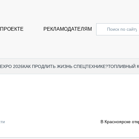
 ПРОЕКТЕ
РЕКЛАМОДАТЕЛЯМ
 EXPO 2026
КАК ПРОДЛИТЬ ЖИЗНЬ СПЕЦТЕХНИКЕ?
ТОПЛИВНЫЙ 
СПЕЦПРОЕКТЫ
СТАТЬ
EXPO CTT 2024
ДОРОЖ
EXPO CTT 2023
ГРУЗО
EXPO CTT 2022
КОММЕ
сти
В Красноярске отк
КОМТРАНС 2021
ПОДЪЁ
МЕРОПРИЯТИЯ
ПРИЦЕ