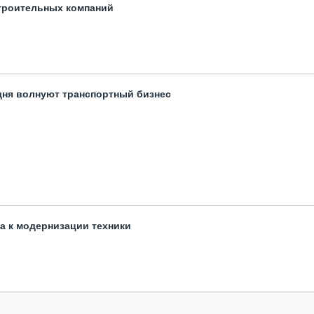
троительных компаний
одня волнуют транспортный бизнес
та к модернизации техники