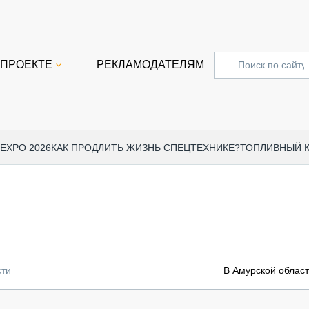
 ПРОЕКТЕ
РЕКЛАМОДАТЕЛЯМ
 EXPO 2026
КАК ПРОДЛИТЬ ЖИЗНЬ СПЕЦТЕХНИКЕ?
ТОПЛИВНЫЙ 
СПЕЦПРОЕКТЫ
СТАТЬ
EXPO CTT 2024
ДОРОЖ
EXPO CTT 2023
ГРУЗО
EXPO CTT 2022
КОММЕ
сти
В Амурской облас
КОМТРАНС 2021
ПОДЪЁ
МЕРОПРИЯТИЯ
ПРИЦЕ