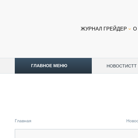
ЖУРНАЛ ГРЕЙДЕР
О
ГЛАВНОЕ МЕНЮ
НОВОСТИ
CTT
ТОПЛИВНЫЙ КРИЗИС
НОВОСТИ
CTT EXPO 2026
CTT EXPO 2025
КАК ПРОДЛИТЬ ЖИЗНЬ СПЕЦТЕХНИКЕ?
Главная
Ново
АНАЛИТИКА
ОБЗОР РЫНКА