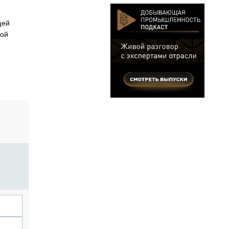
щей
рой