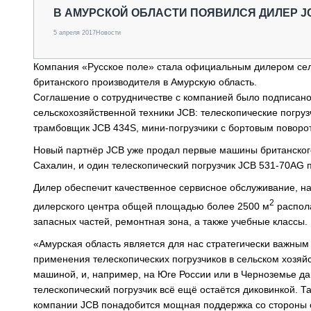
СПЕЦТЕХНИКА И ТРАНСПОРТ
В АМУРСКОЙ ОБЛАСТИ ПОЯВИЛСЯ ДИЛЕР J
ГРУЗОПЕРЕВОЗКИ
5 апреля 2017
Новости
ФИНАНСЫ, ЛИЗИНГ, СТРАХОВАНИЕ
ТЕХНИКА КРУПНЫМ ПЛАНОМ
Компания «Русское поле» стала официальным дилером сел
ИСПЫТАТЕЛИ
британского производителя в Амурскую область.
ТЕХНОЛОГИИ
Соглашение о сотрудничестве с компанией было подписано 
ДОРОЖНАЯ ИНДУСТРИЯ
сельскохозяйственной техники JCB: телескопические погруз
СЕРВИСМЕНЫ
трамбовщик JCB 434S, мини-погрузчики с бортовым поворото
Новый партнёр JCB уже продал первые машины британског
Сахалин, и один телескопический погрузчик JCB 531-70AG 
Дилер обеспечит качественное сервисное обслуживание, на
2
дилерского центра общей площадью более 2500 м
распола
запасных частей, ремонтная зона, а также учебные классы.
«Амурская область является для нас стратегически важным
применения телескопических погрузчиков в сельском хозяй
машиной, и, например, на Юге России или в Черноземье дан
телескопический погрузчик всё ещё остаётся диковинкой. Та
компании JCB понадобится мощная поддержка со стороны с