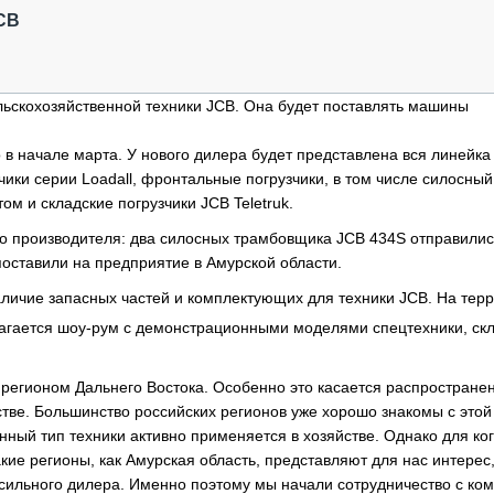
ОБЗОР ПРОШЕДШИХ МЕРОПРИЯТИЙ
КОММУ
CB
БЛИЖАЙШИЕ МЕРОПРИЯТИЯ
ПАССА
СЕЛЬХ
ТЕХНИ
ьскохозяйственной техники JCB. Она будет поставлять машины
КАРЬЕ
в начале марта. У нового дилера будет представлена вся линейка
ЛОГИС
чики серии Loadall, фронтальные погрузчики, в том числе силосный
АВТОМ
м и складские погрузчики JCB Teletruk.
КОМПЛ
о производителя: два силосных трамбовщика JCB 434S отправилис
поставили на предприятие в Амурской области.
личие запасных частей и комплектующих для техники JCB. На тер
гается шоу-рум с демонстрационными моделями спецтехники, ск
 регионом Дальнего Востока. Особенно это касается распростране
стве. Большинство российских регионов уже хорошо знакомы с этой
ный тип техники активно применяется в хозяйстве. Однако для ког
кие регионы, как Амурская область, представляют для нас интерес,
ильного дилера. Именно поэтому мы начали сотрудничество с ко