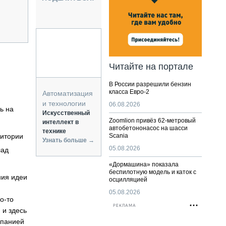
НАЛЬНАЯ ТЕХНИКА
ЖИРСКИЙ ТРАНСПОРТ
ОЗТЕХНИКА
КА СПЕЦИАЛЬНОГО НАЗНАЧЕНИЯ
РНАЯ ТЕХНИКА
Читайте на портале
ТИКА И СКЛАД
В России разрешили бензин
АТИЗАЦИЯ И ТЕХНОЛОГИИ
класса Евро-2
Автоматизация
ЕКТУЮЩИЕ И СЕРВИС
и технологии
06.08.2026
ь на
Искусственный
Zoomlion привёз 62-метровый
интеллект в
автобетононасос на шасси
технике
ритории
Scania
Узнать больше →
05.08.2026
лад
«Дормашина» показала
беспилотную модель и каток с
ния идеи
осцилляцией
05.08.2026
о-то
РЕКЛАМА
 и здесь
мпанией