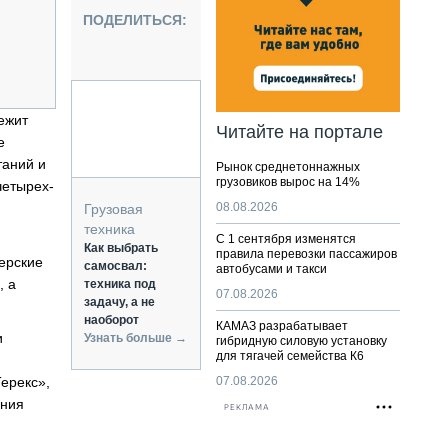
НАЛЬНАЯ ТЕХНИКА
ПОДЕЛИТЬСЯ:
ЖИРСКИЙ ТРАНСПОРТ
ОЗТЕХНИКА
КА СПЕЦИАЛЬНОГО НАЗНАЧЕНИЯ
РНАЯ ТЕХНИКА
ежит
Читайте на портале
е
ТИКА И СКЛАД
таний и
Рынок среднетоннажных
АТИЗАЦИЯ И ТЕХНОЛОГИИ
грузовиков вырос на 14%
четырех-
ЕКТУЮЩИЕ И СЕРВИС
08.08.2026
Грузовая
техника
С 1 сентября изменятся
Как выбрать
правила перевозки пассажиров
ерские
самосвал:
автобусами и такси
, а
техника под
07.08.2026
задачу, а не
наоборот
КАМАЗ разрабатывает
и
Узнать больше →
гибридную силовую установку
для тягачей семейства К6
ерекс»,
07.08.2026
ения
РЕКЛАМА