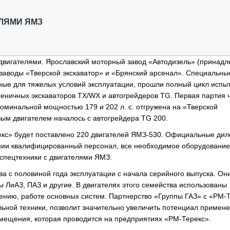
ОБЗОР ПРОШЕДШИХ МЕРОПРИЯТИЙ
КОММУ
БЛИЖАЙШИЕ МЕРОПРИЯТИЯ
ПАССА
ЕЛЯМИ ЯМЗ
СЕЛЬХ
ТЕХНИ
КАРЬЕ
двигателями. Ярославский моторный завод «Автодизель» (принадл
 заводы «Тверской экскаватор» и «Брянский арсенал». Специальны
ЛОГИС
ые для тяжелых условий эксплуатации, прошли полный цикл испы
АВТОМ
усеничных экскаваторов TX/WX и автогрейдеров TG. Первая партия 
КОМПЛ
минальной мощностью 179 и 202 л. с. отгружена на «Тверской
ым двигателем началось с автогрейдера TG 200.
екс» будет поставлено 220 двигателей ЯМЗ-530. Официальные дил
нии квалифицированный персонал, все необходимое оборудование
спецтехники с двигателями ЯМЗ.
а с половиной года эксплуатации с начала серийного выпуска. Он
 ЛиАЗ, ПАЗ и другие. В двигателях этого семейства использованы
ению, работе основных систем. Партнерство «Группы ГАЗ» с «РМ-Т
ной техники, позволит значительно увеличить потенциал примен
мещения, которая проводится на предприятиях «РМ-Терекс».