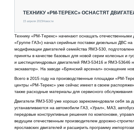
СПЕЦТЕХНИКА И ТРАНСПОРТ
ГРУЗОПЕРЕВОЗКИ
ТЕХНИКУ «РМ-TЕРЕКС» ОСНАСТЯТ ДВИГАТ
ФИНАНСЫ, ЛИЗИНГ, СТРАХОВАНИЕ
15 апреля 2015
Новости
ТЕХНИКА КРУПНЫМ ПЛАНОМ
ИСПЫТАТЕЛИ
Технику «РМ-Tерекс» начинают оснащать отечественными 
ТЕХНОЛОГИИ
«Группе ГАЗ») начал серийные поставки дизельных ДВС на
ДОРОЖНАЯ ИНДУСТРИЯ
модификации двигателей семейства ЯМЗ-530, подготовленн
СЕРВИСМЕНЫ
приняты в качестве базовых для новой серии колесных и г
и шестицилиндровых двигателей ЯМЗ-53416 и ЯМЗ-53646 но
экскаватор». На заводе «Брянский арсенал» оснащение нов
Всего в 2015 году на производственные площадки «РМ-Тер
центры «РМ-Терекс» уже сейчас имеют в своем распоряже
также расходные материалы для сервисного обслуживания 
Двигатели ЯМЗ-530 уже хорошо зарекомендовали себя за дв
устанавливаются на автомобили ГАЗ, «Урал», МАЗ, автобусы
передовые конструктивные решения по компоновке, управл
ведущим отечественным производителем дорожно-строитель
ярославских двигателей и расширить программу импортоза