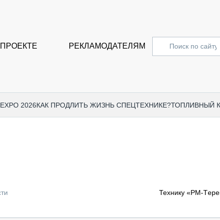
 ПРОЕКТЕ
РЕКЛАМОДАТЕЛЯМ
 EXPO 2026
КАК ПРОДЛИТЬ ЖИЗНЬ СПЕЦТЕХНИКЕ?
ТОПЛИВНЫЙ 
СПЕЦПРОЕКТЫ
СТАТЬ
EXPO CTT 2024
ДОРОЖ
EXPO CTT 2023
ГРУЗО
EXPO CTT 2022
КОММЕ
сти
Технику «РМ-Tере
КОМТРАНС 2021
ПОДЪЁ
МЕРОПРИЯТИЯ
ПРИЦЕ