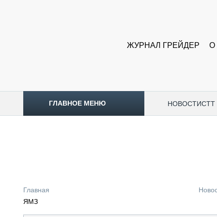
ЖУРНАЛ ГРЕЙДЕР
О
ГЛАВНОЕ МЕНЮ
НОВОСТИ
CTT
ТОПЛИВНЫЙ КРИЗИС
НОВОСТИ
CTT EXPO 2026
CTT EXPO 2025
КАК ПРОДЛИТЬ ЖИЗНЬ СПЕЦТЕХНИКЕ?
Главная
Ново
АНАЛИТИКА
ЯМЗ
ОБЗОР РЫНКА