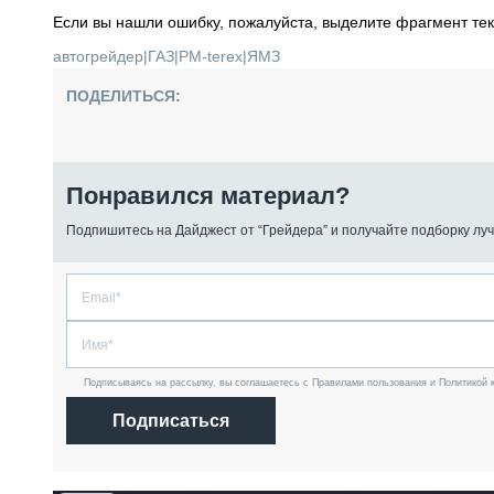
Если вы нашли ошибку, пожалуйста, выделите фрагмент те
автогрейдер
|
ГАЗ
|
РМ-terex
|
ЯМЗ
ПОДЕЛИТЬСЯ:
Понравился материал?
Подпишитесь на Дайджест от “Грейдера” и получайте подборку луч
Подписываясь на рассылку, вы соглашаетесь с Правилами пользования и Политикой 
Подписаться