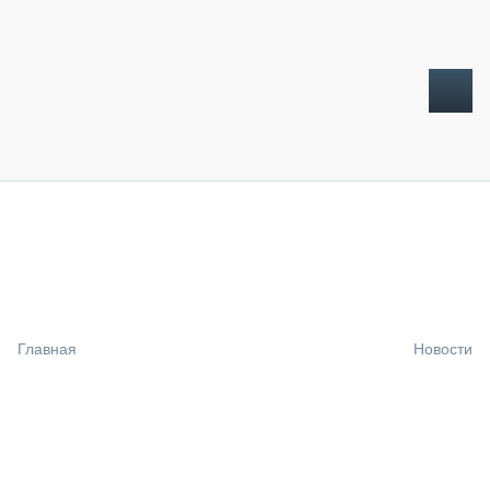
ТОПЛИВНЫЙ КРИЗИС
НОВОСТИ
CTT EXPO 2026
CTT EXPO 2025
КАК ПРОДЛИТЬ ЖИЗНЬ СПЕЦТЕХНИКЕ?
Главная
Новости
АНАЛИТИКА
ОБЗОР РЫНКА
ТЕХНИКА КРУПНЫМ ПЛАНОМ
ИСПЫТАТЕЛИ
ТЕХНОЛОГИИ
ДОРОЖНАЯ ИНДУСТРИЯ