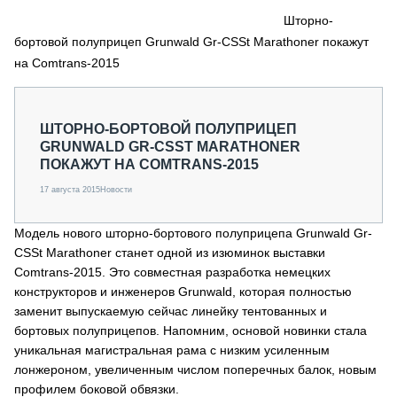
СЕРВИСМЕНЫ
Шторно-
бортовой полуприцеп Grunwald Gr-CSSt Marathoner покажут
СПЕЦПРОЕКТЫ
МЕРОПРИЯТИЯ
на Comtrans-2015
СТАТЬИ ПО КАТЕГОРИЯМ ТЕХНИКИ
О ПРОЕКТЕ
ШТОРНО-БОРТОВОЙ ПОЛУПРИЦЕП
GRUNWALD GR-CSST MARATHONER
ПОКАЖУТ НА COMTRANS-2015
17 августа 2015
Новости
Модель нового шторно-бортового полуприцепа Grunwald Gr-
CSSt Marathoner станет одной из изюминок выставки
Comtrans-2015. Это совместная разработка немецких
конструкторов и инженеров Grunwald, которая полностью
заменит выпускаемую сейчас линейку тентованных и
бортовых полуприцепов. Напомним, основой новинки стала
уникальная магистральная рама с низким усиленным
лонжероном, увеличенным числом поперечных балок, новым
профилем боковой обвязки.