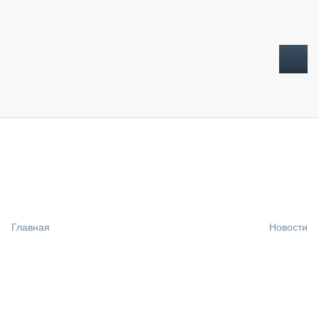
ТОПЛИВНЫЙ КРИЗИС
НОВОСТИ
CTT EXPO 2026
CTT EXPO 2025
КАК ПРОДЛИТЬ ЖИЗНЬ СПЕЦТЕХНИКЕ?
Главная
Новости
АНАЛИТИКА
ОБЗОР РЫНКА
ТЕХНИКА КРУПНЫМ ПЛАНОМ
ИСПЫТАТЕЛИ
ТЕХНОЛОГИИ
ДОРОЖНАЯ ИНДУСТРИЯ