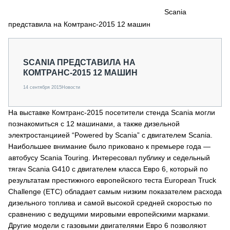
СЕРВИСМЕНЫ
Scania
представила на Комтранс-2015 12 машин
СПЕЦПРОЕКТЫ
МЕРОПРИЯТИЯ
СТАТЬИ ПО КАТЕГОРИЯМ ТЕХНИКИ
SCANIA ПРЕДСТАВИЛА НА
О ПРОЕКТЕ
КОМТРАНС-2015 12 МАШИН
14 сентября 2015
Новости
На выставке Комтранс-2015 посетители стенда Scania могли
познакомиться с 12 машинами, а также дизельной
электростанциией “Powered by Scania” с двигателем Scania.
Наибольшее внимание было приковано к премьере года —
автобусу Scania Touring. Интересовал публику и седельный
тягач Scania G410 с двигателем класса Евро 6, который по
результатам престижного европейского теста European Truck
Challenge (ETC) обладает самым низким показателем расхода
дизельного топлива и самой высокой средней скоростью по
сравнению с ведущими мировыми европейскими марками.
Другие модели с газовыми двигателями Евро 6 позволяют