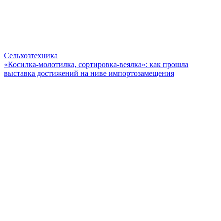
Сельхозтехника
«Косилка-молотилка, сортировка-веялка»: как прошла
выставка достижений на ниве импортозамещения