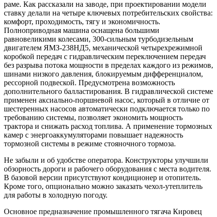
раме. Как рассказали на заводе, при проектировании модели
ставку делали на четыре ключевых потребительских свойства:
комфорт, проходимость, тягу и экономичность.
Полноприводная машина оснащена большими
равновеликими колесами, 300-сильным турбодизельным
двигателем ЯМЗ-238НД5, механической четырехрежимной
коробкой передач с гидравлическим переключением передач
без разрыва потока мощности в пределах каждого из режимов,
шинами низкого давления, блокируемым дифференциалом,
рессорной подвеской. Предусмотрена возможность
дополнительного балластирования. В гидравлической системе
применен аксиально-поршневой насос, который в отличие от
шестеренных насосов автоматически подключается только по
требованию системы, позволяет экономить мощность
трактора и снижать расход топлива. А применение тормозных
камер с энергоаккумуляторами повышает надежность
тормозной системы в режиме стояночного тормоза.
Не забыли и об удобстве оператора. Конструкторы улучшили
обзорность дороги и рабочего оборудования с места водителя.
В базовой версии присутствуют кондиционер и отопитель.
Кроме того, опционально можно заказать чехол-утеплитель
для работы в холодную погоду.
Основное предназначение промышленного тягача Кировец